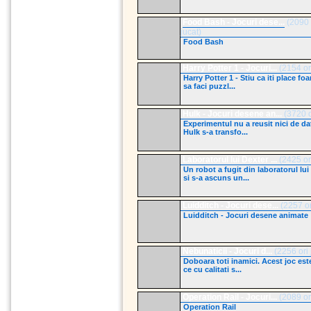
Food Bash - Jocuri dese...
(2090 
jucat)
Food Bash
Harry Potter 1 - Jocuri...
(2154 ori
Harry Potter 1 - Stiu ca iti place foa
sa faci puzzl...
Hulk - Jocuri desene an...
(3720 or
Experimentul nu a reusit nici de da
Hulk s-a transfo...
Laboratorul lui Dexter ...
(2425 ori
Un robot a fugit din laboratorul lui
si s-a ascuns un...
Luidditch - Jocuri dese...
(2257 or
Luidditch - Jocuri desene animate
Nebunaticii - Jocuri d...
(2256 ori 
Doboara toti inamici. Acest joc est
ce cu calitati s...
Operation Rail - Jocuri...
(2089 ori
Operation Rail