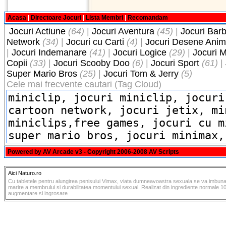
Acasa
|
Directoare Jocuri
|
Lista Membri
|
Recomandam
Jocuri Actiune
(64)
|
Jocuri Aventura
(45)
|
Jocuri Barb
Network
(34)
|
Jocuri cu Carti
(4)
|
Jocuri Desene Anim
|
Jocuri Indemanare
(41)
|
Jocuri Logice
(29)
|
Jocuri M
Copii
(33)
|
Jocuri Scooby Doo
(6)
|
Jocuri Sport
(61)
|
Super Mario Bros
(25)
|
Jocuri Tom & Jerry
(5)
Cele mai frecvente cautari (Tag Cloud)
Powered by
AV Arcade v3
- Copyright 2006-2008
AV Scripts
Aici Naturo.ro
Cu tabletele pentru alungirea penisului Vimax, viata dumneavoastra sexuala se va imbunata
marire a membrului si durabilitatea momentului sexual. Realizat din ingrediente normale 1
augmentare si ingrosare