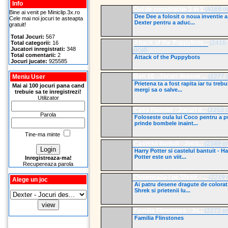
Info
Gel de constructie 3 in 1
(4169 ori
Bine ai venit pe Miniclip.3x.ro
Dee Dee a folosit o noua inventie a 
Cele mai noi jocuri te asteapta
Dexter pentru a aduc...
gratuit!
Total Jocuri:
567
Attack of the Puppybots...
(2416 
Total categorii:
16
Jucatori inregistrati:
348
jucat)
Total comentarii:
2
Attack of the Puppybots
Jocuri jucate:
925585
Ben 10 - Jocuri desene ...
(2277 or
Meniu User
Prietena ta a fost rapita iar tu trebu
Mai ai 100 jocuri pana cand
mergi sa o salve...
trebuie sa te inregistrezi!
Utilizator
Casa Fooster - Jocuri d...
(2253 or
Parola
Foloseste oula lui Coco pentru a p
prinde bombele inaint...
Tine-ma minte
Castelul bantuit - Jocu...
(2349 ori
Harry Potter si castelul bantuit - Ha
Potter este un viit...
Inregistreaza-ma!
Recupereaza parola
Deseneaza-l pe Shrek - ...
(2219 o
Alege un joc
Ai patru desene dragute de colorat
Shrek si prietenii lu...
Familia Flinstones - Jo...
(2272 ori
Familia Flinstones