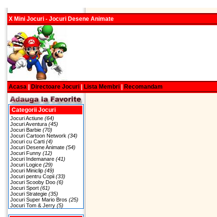
X Mini Jocuri - Jocuri Desene Animate
Acasa
|
Directoare Jocuri
|
Lista Membri
|
Recomandam
Categorii Jocuri
Jocuri Actiune
(64)
Jocuri Aventura
(45)
Jocuri Barbie
(70)
Jocuri Cartoon Network
(34)
Jocuri cu Carti
(4)
Jocuri Desene Animate
(54)
Jocuri Funny
(12)
Jocuri Indemanare
(41)
Jocuri Logice
(29)
Jocuri Miniclip
(49)
Jocuri pentru Copii
(33)
Jocuri Scooby Doo
(6)
Jocuri Sport
(61)
Jocuri Strategie
(35)
Jocuri Super Mario Bros
(25)
Jocuri Tom & Jerry
(5)