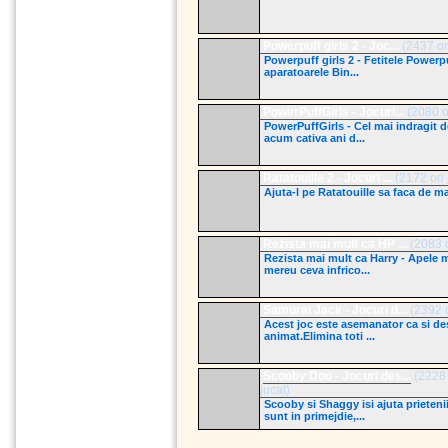
Powerpuff girls 2 - Joc...
(2437 ori
Powerpuff girls 2 - Fetitele Powerp
aparatoarele Bin...
PowerPuffGirls - Jocuri...
(2080 or
PowerPuffGirls - Cel mai indragit 
acum cativa ani d...
Ratatouille 2 - Jocuri ...
(2172 ori 
Ajuta-l pe Ratatouille sa faca de m
Rezista mai mult ca HP ...
(2083 o
Rezista mai mult ca Harry - Apele m
mereu ceva infrico...
Samurai Jack - Jocuri d...
(2392 o
Acest joc este asemanator ca si de
animat.Elimina toti ...
Scooby Doo - Jocuri des...
(2228 
jucat)
Scooby si Shaggy isi ajuta prietenii
sunt in primejdie,...