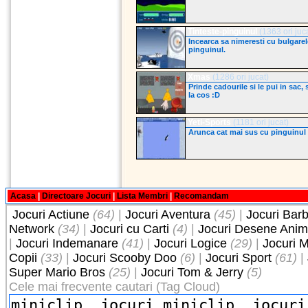
Tinteste-pinguinul
(1363 ori juca
Incearca sa nimeresti cu bulgarel
pinguinul.
Xmas
(1286 ori jucat)
Prinde cadourile si le pui in sac, s
la cos :D
Yeti-Sports
(1181 ori jucat)
Arunca cat mai sus cu pinguinul
Acasa
|
Directoare Jocuri
|
Lista Membri
|
Recomandam
Jocuri Actiune
(64)
|
Jocuri Aventura
(45)
|
Jocuri Barb
Network
(34)
|
Jocuri cu Carti
(4)
|
Jocuri Desene Anim
|
Jocuri Indemanare
(41)
|
Jocuri Logice
(29)
|
Jocuri M
Copii
(33)
|
Jocuri Scooby Doo
(6)
|
Jocuri Sport
(61)
|
Super Mario Bros
(25)
|
Jocuri Tom & Jerry
(5)
Cele mai frecvente cautari (Tag Cloud)