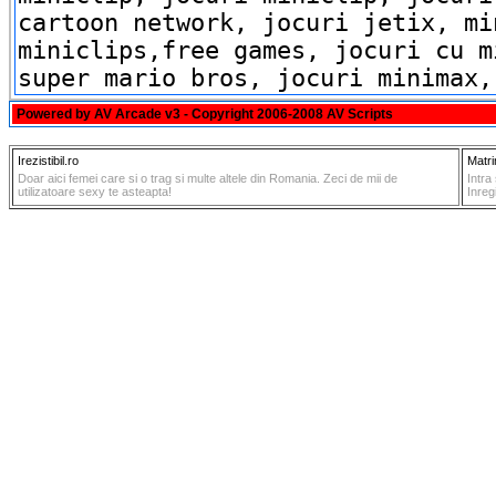
Powered by
AV Arcade v3
- Copyright 2006-2008
AV Scripts
Irezistibil.ro
Matr
Doar aici femei care si o trag si multe altele din Romania. Zeci de mii de
Intra
utilizatoare sexy te asteapta!
Inreg