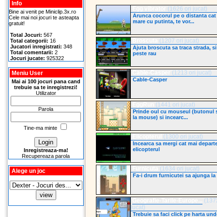
Info
Egg vibrator
(1626 ori jucat)
Bine ai venit pe Miniclip.3x.ro
Arunca cocorul pe o distanta cat
Cele mai noi jocuri te asteapta
mare cu putinta, te vor...
gratuit!
Total Jocuri:
567
Broscuta
(1207 ori jucat)
Total categorii:
16
Jucatori inregistrati:
348
Ajuta broscuta sa traca strada, si
Total comentarii:
2
peste rau
Jocuri jucate:
925322
Cable-Casper
(1213 ori jucat)
Meniu User
Cable-Casper
Mai ai 100 jocuri pana cand
trebuie sa te inregistrezi!
Utilizator
EggRun
(1441 ori jucat)
Parola
Prinde oul cu mouseul (butonul 
la mouse) si incearc...
Tine-ma minte
Elicopterul
(1300 ori jucat)
Incearca sa mergi cat mai depart
elicopterul
Inregistreaza-ma!
Recupereaza parola
Furnicuta
(1634 ori jucat)
Alege un joc
Fa-i drum furnicutei sa ajunga la 
Geografie-Tarile-Europe...
(1372
jucat)
Trebuie sa faci click pe harta und