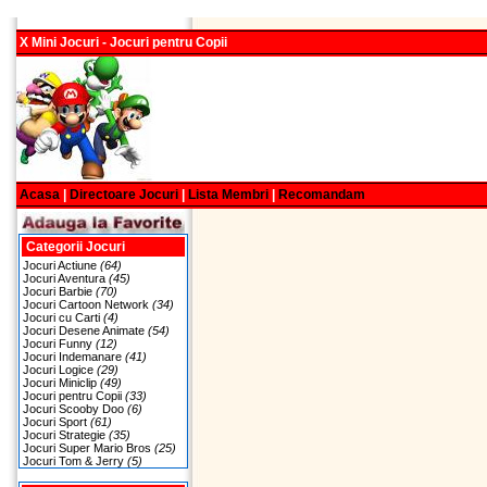
X Mini Jocuri - Jocuri pentru Copii
Acasa
|
Directoare Jocuri
|
Lista Membri
|
Recomandam
Categorii Jocuri
Jocuri Actiune
(64)
Jocuri Aventura
(45)
Jocuri Barbie
(70)
Jocuri Cartoon Network
(34)
Jocuri cu Carti
(4)
Jocuri Desene Animate
(54)
Jocuri Funny
(12)
Jocuri Indemanare
(41)
Jocuri Logice
(29)
Jocuri Miniclip
(49)
Jocuri pentru Copii
(33)
Jocuri Scooby Doo
(6)
Jocuri Sport
(61)
Jocuri Strategie
(35)
Jocuri Super Mario Bros
(25)
Jocuri Tom & Jerry
(5)