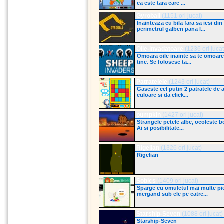
ca este tara care ...
Gyroball
(1151 ori jucat)
Inainteaza cu bila fara sa iesi din
perimetrul galben pana l...
Oile-invadatoare
(1236 ori jucat
Omoara oile inainte sa te omoare
tine. Se folosesc ta...
Patratelele
(1243 ori jucat)
Gaseste cel putin 2 patratele de 
culoare si da click...
pumpkin
(1427 ori jucat)
Strangele petele albe, ocoleste bo
Ai si posibilitate...
Rigelian
(1326 ori jucat)
Rigelian
Sobics
(1409 ori jucat)
Sparge cu omuletul mai multe pi
mergand sub ele pe catre...
Starship-Seven
(1088 ori jucat)
Starship-Seven