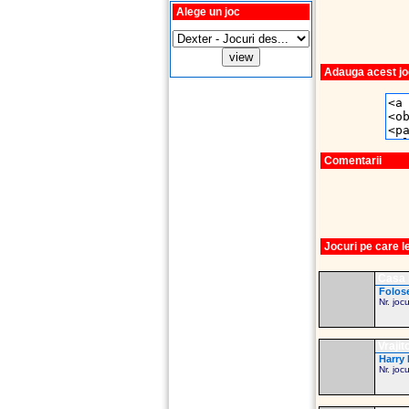
Alege un joc
Adauga acest joc
Comentarii
Jocuri pe care 
Casa F
Folose
Nr. joc
Vrajito
Harry P
Nr. joc