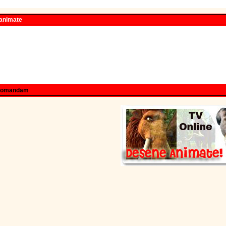
 animate
comandam