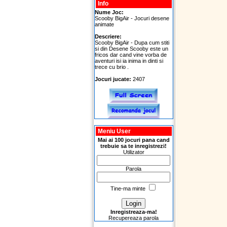
Info
Nume Joc:
Scooby BigAir - Jocuri desene
animate
Descriere:
Scooby BigAir - Dupa cum stiti
si din Desene Scooby este un
fricos dar cand vine vorba de
aventuri isi ia inima in dinti si
trece cu brio .
Jocuri jucate:
2407
Meniu User
Mai ai 100 jocuri pana cand
trebuie sa te inregistrezi!
Utilizator
Parola
Tine-ma minte
Inregistreaza-ma!
Recupereaza parola