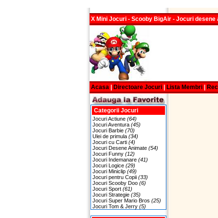
X Mini Jocuri - Scooby BigAir - Jocuri desene
Acasa
|
Directoare Jocuri
|
Lista Membri
|
Re
Categorii Jocuri
Jocuri Actiune
(64)
Jocuri Aventura
(45)
Jocuri Barbie
(70)
Ulei de primula
(34)
Jocuri cu Carti
(4)
Jocuri Desene Animate
(54)
Jocuri Funny
(12)
Jocuri Indemanare
(41)
Jocuri Logice
(29)
Jocuri Miniclip
(49)
Jocuri pentru Copii
(33)
Jocuri Scooby Doo
(6)
Jocuri Sport
(61)
Jocuri Strategie
(35)
Jocuri Super Mario Bros
(25)
Jocuri Tom & Jerry
(5)