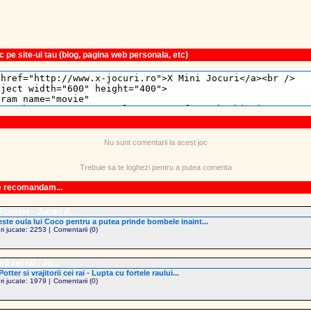
 pe site-ul tau (blog, pagina web personala, etc)
Nu sunt comentarii la acest joc
Trebuie sa te loghezi pentru a putea comenta
le recomandam...
ooster - Jocuri d...
ste oula lui Coco pentru a putea prinde bombele inaint...
uri jucate: 2253 |
Comentarii (0)
rii cei rai - Jo...
otter si vrajitorii cei rai - Lupta cu fortele raului...
uri jucate: 1979 |
Comentarii (0)