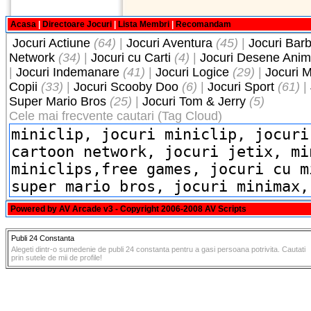
Acasa
|
Directoare Jocuri
|
Lista Membri
|
Recomandam
Jocuri Actiune
(64)
|
Jocuri Aventura
(45)
|
Jocuri Barb
Network
(34)
|
Jocuri cu Carti
(4)
|
Jocuri Desene Anim
|
Jocuri Indemanare
(41)
|
Jocuri Logice
(29)
|
Jocuri M
Copii
(33)
|
Jocuri Scooby Doo
(6)
|
Jocuri Sport
(61)
|
Super Mario Bros
(25)
|
Jocuri Tom & Jerry
(5)
Cele mai frecvente cautari (Tag Cloud)
Powered by
AV Arcade v3
- Copyright 2006-2008
AV Scripts
Publi 24 Constanta
Alegeti dintr-o sumedenie de publi 24 constanta pentru a gasi persoana potrivita. Cautati
prin sutele de mii de profile!