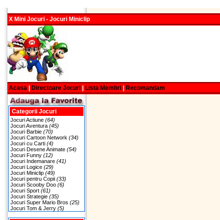
X Mini Jocuri - Jocuri Miniclip
Acasa
|
Directoare Jocuri
|
Lista Membri
|
Recomandam
Categorii Jocuri
Jocuri Actiune
(64)
Jocuri Aventura
(45)
Jocuri Barbie
(70)
Jocuri Cartoon Network
(34)
Jocuri cu Carti
(4)
Jocuri Desene Animate
(54)
Jocuri Funny
(12)
Jocuri Indemanare
(41)
Jocuri Logice
(29)
Jocuri Miniclip
(49)
Jocuri pentru Copii
(33)
Jocuri Scooby Doo
(6)
Jocuri Sport
(61)
Jocuri Strategie
(35)
Jocuri Super Mario Bros
(25)
Jocuri Tom & Jerry
(5)