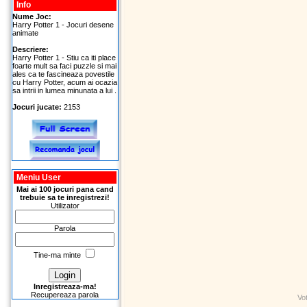
Info
Nume Joc:
Harry Potter 1 - Jocuri desene
animate
Descriere:
Harry Potter 1 - Stiu ca iti place
foarte mult sa faci puzzle si mai
ales ca te fascineaza povestile
cu Harry Potter, acum ai ocazia
sa intrii in lumea minunata a lui .
Jocuri jucate:
2153
Meniu User
Mai ai 100 jocuri pana cand
trebuie sa te inregistrezi!
Utilizator
Parola
Tine-ma minte
Inregistreaza-ma!
Recupereaza parola
Vo