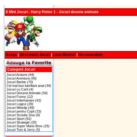
X Mini Jocuri - Harry Potter 1 - Jocuri desene animate
Acasa
|
Directoare Jocuri
|
Lista Membri
|
Recomandam
Categorii Jocuri
Jocuri Actiune
(64)
Jocuri Aventura
(45)
Jocuri Barbie
(70)
Cel mai bun lubrifiant anal
(34)
Jocuri cu Carti
(4)
Jocuri Desene Animate
(54)
Jocuri Funny
(12)
Jocuri Indemanare
(41)
Jocuri Logice
(29)
Jocuri Miniclip
(49)
Jocuri pentru Copii
(33)
Jocuri Scooby Doo
(6)
Jocuri Sport
(61)
Jocuri Strategie
(35)
Jocuri Super Mario Bros
(25)
Jocuri Tom & Jerry
(5)