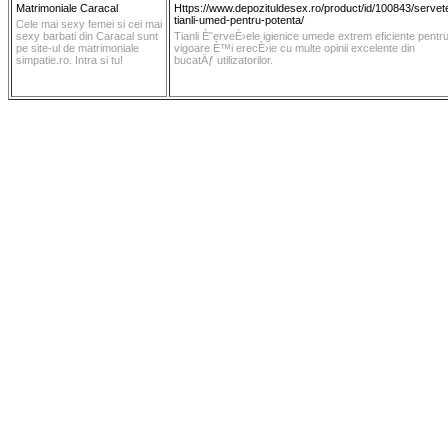
Matrimoniale Caracal
Https://www.depozituldesex.ro/product/id/100843/servete
tianli-umed-pentru-potenta/
Cele mai sexy femei si cei mai
sexy barbati din Caracal sunt
Tianli È˜erveÈ›ele igienice umede extrem eficiente pentr
pe site-ul de matrimoniale
vigoare È™i erecÈ›ie cu multe opinii excelente din
simpatie.ro. Intra si tu!
bucatÄƒ utilizatorilor.