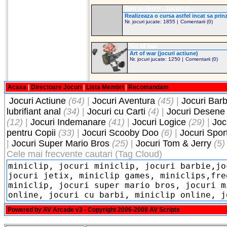
Tom si Jerry - Jocuri d...
Realizeaza o cursa astfel incat sa prinz
Nr. jocuri jucate: 1855 |
Comentarii (0)
Art of war
Art of war (jocuri actiune)
Nr. jocuri jucate: 1250 |
Comentarii (0)
Acasa
|
Directoare Jocuri
|
Lista Membri
|
Recomandam
Jocuri Actiune
(64)
|
Jocuri Aventura
(45)
|
Jocuri Barb
lubrifiant anal
(34)
|
Jocuri cu Carti
(4)
|
Jocuri Desene
(12)
|
Jocuri Indemanare
(41)
|
Jocuri Logice
(29)
|
Joc
pentru Copii
(33)
|
Jocuri Scooby Doo
(6)
|
Jocuri Spor
|
Jocuri Super Mario Bros
(25)
|
Jocuri Tom & Jerry
(5)
Cele mai frecvente cautari (Tag Cloud)
Powered by
AV Arcade v3
- Copyright 2006-2008
AV Scripts