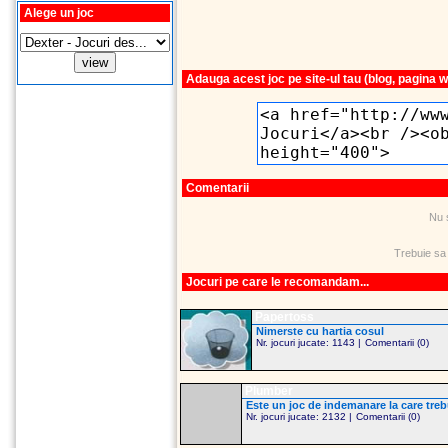
Alege un joc
Adauga acest joc pe site-ul tau (blog, pagina 
Comentarii
Nu 
Trebuie sa
Jocuri pe care le recomandam...
Papertoss
Nimerste cu hartia cosul
Nr. jocuri jucate: 1143 |
Comentarii (0)
Plumber
Este un joc de indemanare la care treb
Nr. jocuri jucate: 2132 |
Comentarii (0)