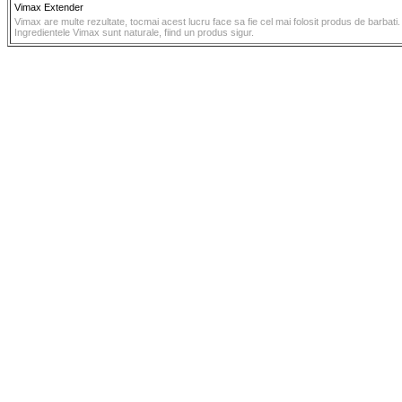
Vimax Extender
Vimax are multe rezultate, tocmai acest lucru face sa fie cel mai folosit produs de barbati.
Ingredientele Vimax sunt naturale, fiind un produs sigur.