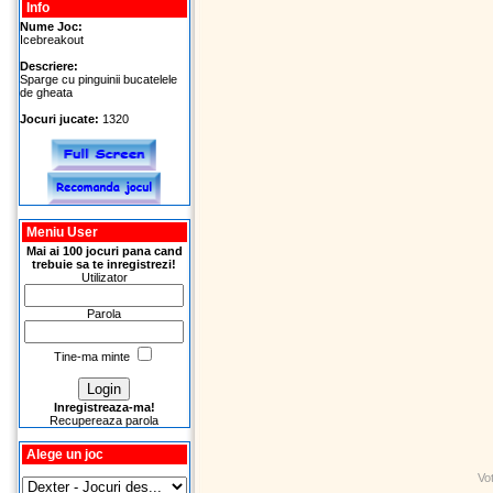
Info
Nume Joc:
Icebreakout
Descriere:
Sparge cu pinguinii bucatelele
de gheata
Jocuri jucate:
1320
Meniu User
Mai ai 100 jocuri pana cand
trebuie sa te inregistrezi!
Utilizator
Parola
Tine-ma minte
Inregistreaza-ma!
Recupereaza parola
Alege un joc
Vo