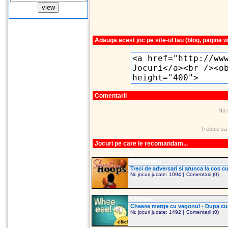
Adauga acest joc pe site-ul tau (blog, pagina 
Comentarii
Nu 
Trebuie sa
Jocuri pe care le recomandam...
Basketball
Treci de adversari si arunca la cos c
Nr. jocuri jucate: 1094 |
Comentarii (0)
Cheese
Cheese merge cu vagonul - Dupa cum 
Nr. jocuri jucate: 1492 |
Comentarii (0)