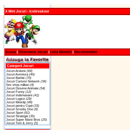
X Mini Jocuri - Icebreakout
Acasa
|
Directoare Jocuri
|
Lista Membri
|
Recomandam
Categorii Jocuri
Jocuri Actiune
(64)
Jocuri Aventura
(45)
Jocuri Barbie
(70)
Jocuri Cartoon Network
(34)
Sex shop militari
(4)
Jocuri Desene Animate
(54)
Jocuri Funny
(12)
Jocuri Indemanare
(41)
Jocuri Logice
(29)
Jocuri Miniclip
(49)
Jocuri pentru Copii
(33)
Jocuri Scooby Doo
(6)
Jocuri Sport
(61)
Jocuri Strategie
(35)
Jocuri Super Mario Bros
(25)
Jocuri Tom & Jerry
(5)