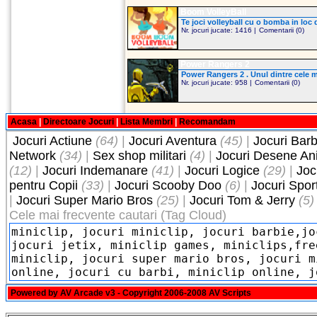
Boom VolleyBall
Te joci volleyball cu o bomba in loc 
Nr. jocuri jucate: 1416 |
Comentarii (0)
Power Rangers 2
Power Rangers 2 . Unul dintre cele ma
Nr. jocuri jucate: 958 |
Comentarii (0)
Acasa
|
Directoare Jocuri
|
Lista Membri
|
Recomandam
Jocuri Actiune
(64)
|
Jocuri Aventura
(45)
|
Jocuri Barb
Network
(34)
|
Sex shop militari
(4)
|
Jocuri Desene An
(12)
|
Jocuri Indemanare
(41)
|
Jocuri Logice
(29)
|
Joc
pentru Copii
(33)
|
Jocuri Scooby Doo
(6)
|
Jocuri Spor
|
Jocuri Super Mario Bros
(25)
|
Jocuri Tom & Jerry
(5)
Cele mai frecvente cautari (Tag Cloud)
Powered by
AV Arcade v3
- Copyright 2006-2008
AV Scripts