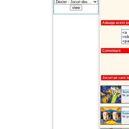
Adauga acest joc
Comentarii
Jocuri pe care 
Sco
Scoo
Nr. j
Gase
Gase
Nr. j