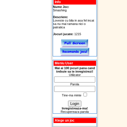
Info
Nume Joc:
Smashing
Descriere:
Loveste cu bila in asa fel incat
sa nu mai ramana nici o
patratica
Jocuri jucate:
1215
Meniu User
Mai ai 100 jocuri pana cand
trebuie sa te inregistrezi!
Utilizator
Parola
Tine-ma minte
Inregistreaza-ma!
Recupereaza parola
Alege un joc