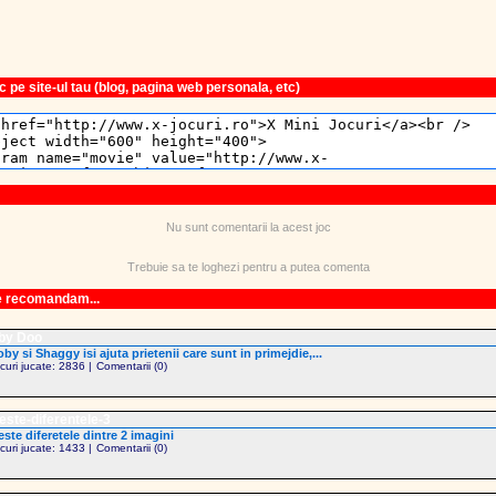
 pe site-ul tau (blog, pagina web personala, etc)
Nu sunt comentarii la acest joc
Trebuie sa te loghezi pentru a putea comenta
le recomandam...
by Doo
by si Shaggy isi ajuta prietenii care sunt in primejdie,...
ocuri jucate: 2836 |
Comentarii (0)
ste-diferentele-3
ste diferetele dintre 2 imagini
ocuri jucate: 1433 |
Comentarii (0)