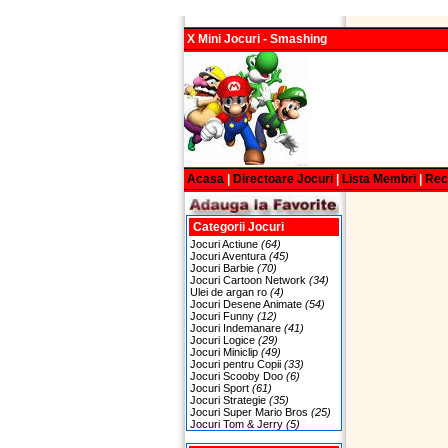
X Mini Jocuri - Smashing
Acasa
|
Directoare Jocuri
|
Lista Membri
|
Re
Categorii Jocuri
Jocuri Actiune
(64)
Jocuri Aventura
(45)
Jocuri Barbie
(70)
Jocuri Cartoon Network
(34)
Ulei de argan ro
(4)
Jocuri Desene Animate
(54)
Jocuri Funny
(12)
Jocuri Indemanare
(41)
Jocuri Logice
(29)
Jocuri Miniclip
(49)
Jocuri pentru Copii
(33)
Jocuri Scooby Doo
(6)
Jocuri Sport
(61)
Jocuri Strategie
(35)
Jocuri Super Mario Bros
(25)
Jocuri Tom & Jerry
(5)