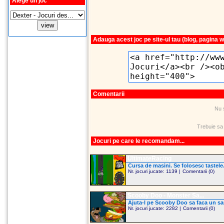
Alege un joc
Adauga acest joc pe site-ul tau (blog, pagina 
Comentarii
Nu 
Trebuie sa
Jocuri pe care le recomandam...
UltimateRacing
Cursa de masini. Se folosesc tastele
Nr. jocuri jucate: 1139 |
Comentarii (0)
Scooby Doo - Monster Sa...
Ajuta-l pe Scooby Doo sa faca un sa
Nr. jocuri jucate: 2282 |
Comentarii (0)