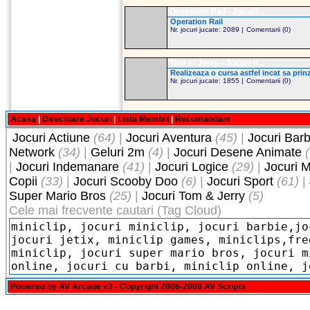
Operation Rail - Jocuri...
Operation Rail
Nr. jocuri jucate: 2089 |
Comentarii (0)
Tom si Jerry - Jocuri d...
Realizeaza o cursa astfel incat sa prinz
Nr. jocuri jucate: 1855 |
Comentarii (0)
Acasa
|
Directoare Jocuri
|
Lista Membri
|
Recomandam
Jocuri Actiune
(64)
|
Jocuri Aventura
(45)
|
Jocuri Barb
Network
(34)
|
Geluri 2m
(4)
|
Jocuri Desene Animate
|
Jocuri Indemanare
(41)
|
Jocuri Logice
(29)
|
Jocuri M
Copii
(33)
|
Jocuri Scooby Doo
(6)
|
Jocuri Sport
(61)
|
Super Mario Bros
(25)
|
Jocuri Tom & Jerry
(5)
Cele mai frecvente cautari (Tag Cloud)
Powered by
AV Arcade v3
- Copyright 2006-2008
AV Scripts