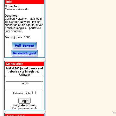
Info
Nume Joc:
Cartoon Netwoork
Descriere:
Cartoon Network - Iata inca un
joc Cartoon Network. Intr-un
chenar de 64 de casute, iti vor
fi afisate imagini cu portretele
unor shaolini.
Jocuri jucate:
1685
Meniu User
Mai ai 100 jocuri pana cand
trebuie sa te inregistrezi!
Utilizator
Parola
Tine-ma minte
Inregistreaza-ma!
Recupereaza parola
Vo