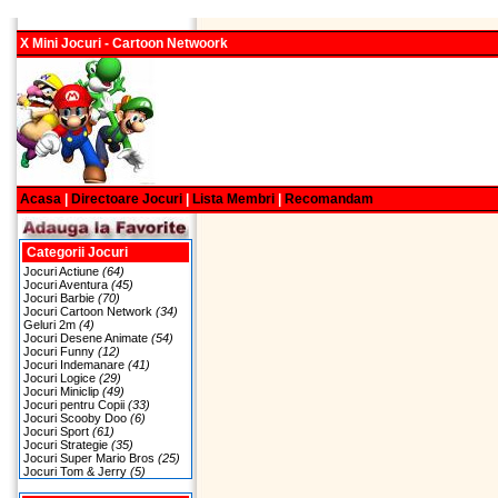
X Mini Jocuri - Cartoon Netwoork
Acasa
|
Directoare Jocuri
|
Lista Membri
|
Recomandam
Categorii Jocuri
Jocuri Actiune
(64)
Jocuri Aventura
(45)
Jocuri Barbie
(70)
Jocuri Cartoon Network
(34)
Geluri 2m
(4)
Jocuri Desene Animate
(54)
Jocuri Funny
(12)
Jocuri Indemanare
(41)
Jocuri Logice
(29)
Jocuri Miniclip
(49)
Jocuri pentru Copii
(33)
Jocuri Scooby Doo
(6)
Jocuri Sport
(61)
Jocuri Strategie
(35)
Jocuri Super Mario Bros
(25)
Jocuri Tom & Jerry
(5)