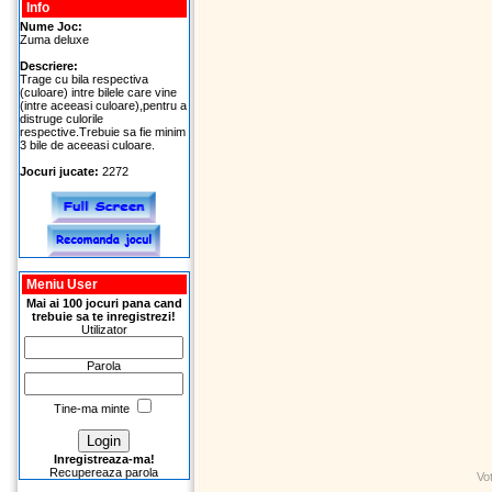
Info
Nume Joc:
Zuma deluxe
Descriere:
Trage cu bila respectiva
(culoare) intre bilele care vine
(intre aceeasi culoare),pentru a
distruge culorile
respective.Trebuie sa fie minim
3 bile de aceeasi culoare.
Jocuri jucate:
2272
Meniu User
Mai ai 100 jocuri pana cand
trebuie sa te inregistrezi!
Utilizator
Parola
Tine-ma minte
Inregistreaza-ma!
Recupereaza parola
Vo