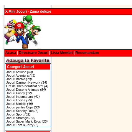
X Mini Jocuri - Zuma deluxe
Acasa
|
Directoare Jocuri
|
Lista Membri
|
Recomandam
Categorii Jocuri
Jocuri Actiune
(64)
Jocuri Aventura
(45)
Jocuri Barbie
(70)
Jocuri Cartoon Network
(34)
Unt de shea nerafinat pret
(4)
Jocuri Desene Animate
(54)
Jocuri Funny
(12)
Jocuri Indemanare
(41)
Jocuri Logice
(29)
Jocuri Miniclip
(49)
Jocuri pentru Copii
(33)
Jocuri Scooby Doo
(6)
Jocuri Sport
(61)
Jocuri Strategie
(35)
Jocuri Super Mario Bros
(25)
Jocuri Tom & Jerry
(5)