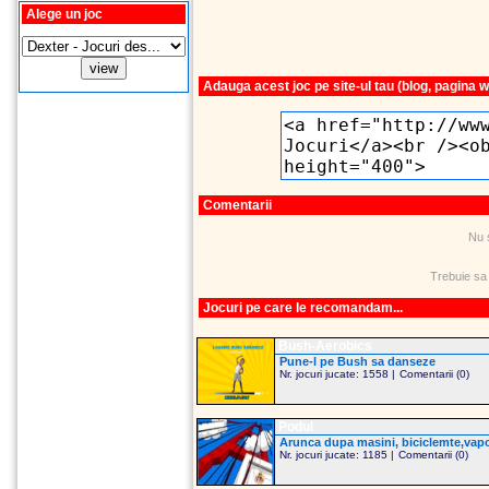
Alege un joc
Adauga acest joc pe site-ul tau (blog, pagina 
Comentarii
Nu 
Trebuie sa
Jocuri pe care le recomandam...
Bush-Aerobics
Pune-l pe Bush sa danseze
Nr. jocuri jucate: 1558 |
Comentarii (0)
Podul
Arunca dupa masini, biciclemte,vapoa
Nr. jocuri jucate: 1185 |
Comentarii (0)