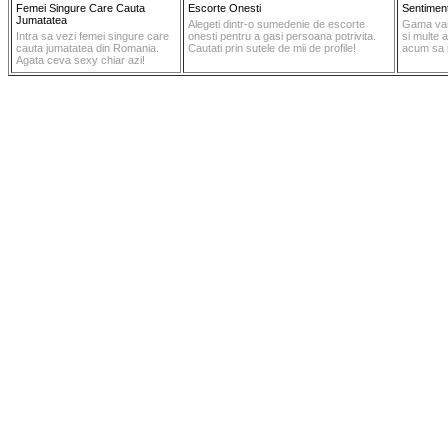
Femei Singure Care Cauta
Escorte Onesti
Sentimen
Jumatatea
Alegeti dintr-o sumedenie de escorte
Gama vari
Intra sa vezi femei singure care
onesti pentru a gasi persoana potrivita.
si multe a
cauta jumatatea din Romania.
Cautati prin sutele de mii de profile!
acum sa i
Agata ceva sexy chiar azi!