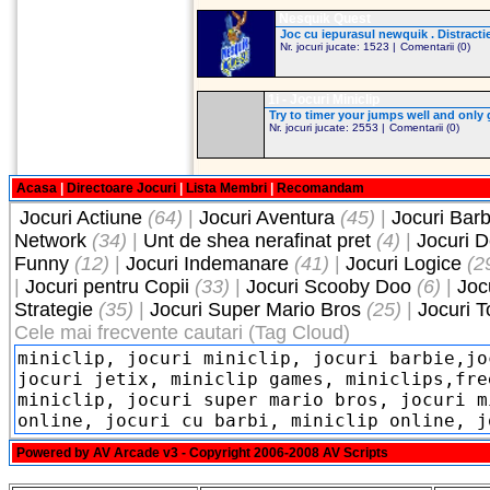
Nesquik Quest
Joc cu iepurasul newquik . Distractie
Nr. jocuri jucate: 1523 |
Comentarii (0)
1i - Jocuri Miniclip
Try to timer your jumps well and only g
Nr. jocuri jucate: 2553 |
Comentarii (0)
Acasa
|
Directoare Jocuri
|
Lista Membri
|
Recomandam
Jocuri Actiune
(64)
|
Jocuri Aventura
(45)
|
Jocuri Barb
Network
(34)
|
Unt de shea nerafinat pret
(4)
|
Jocuri 
Funny
(12)
|
Jocuri Indemanare
(41)
|
Jocuri Logice
(2
|
Jocuri pentru Copii
(33)
|
Jocuri Scooby Doo
(6)
|
Joc
Strategie
(35)
|
Jocuri Super Mario Bros
(25)
|
Jocuri 
Cele mai frecvente cautari (Tag Cloud)
Powered by
AV Arcade v3
- Copyright 2006-2008
AV Scripts