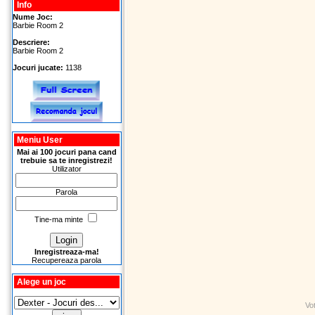
Info
Nume Joc:
Barbie Room 2
Descriere:
Barbie Room 2
Jocuri jucate:
1138
Meniu User
Mai ai 100 jocuri pana cand
trebuie sa te inregistrezi!
Utilizator
Parola
Tine-ma minte
Inregistreaza-ma!
Recupereaza parola
Alege un joc
Vo