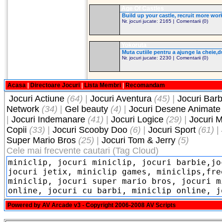
Age Of Castles
Build up your castle, recruit more work
Nr. jocuri jucate: 2165 |
Comentarii (0)
Yokoruta
Muta cutiile pentru a ajunge la cheie,du
Nr. jocuri jucate: 2230 |
Comentarii (0)
Acasa
|
Directoare Jocuri
|
Lista Membri
|
Recomandam
Jocuri Actiune
(64)
|
Jocuri Aventura
(45)
|
Jocuri Barb
Network
(34)
|
Gel beauty
(4)
|
Jocuri Desene Animate
|
Jocuri Indemanare
(41)
|
Jocuri Logice
(29)
|
Jocuri M
Copii
(33)
|
Jocuri Scooby Doo
(6)
|
Jocuri Sport
(61)
|
Super Mario Bros
(25)
|
Jocuri Tom & Jerry
(5)
Cele mai frecvente cautari (Tag Cloud)
Powered by
AV Arcade v3
- Copyright 2006-2008
AV Scripts