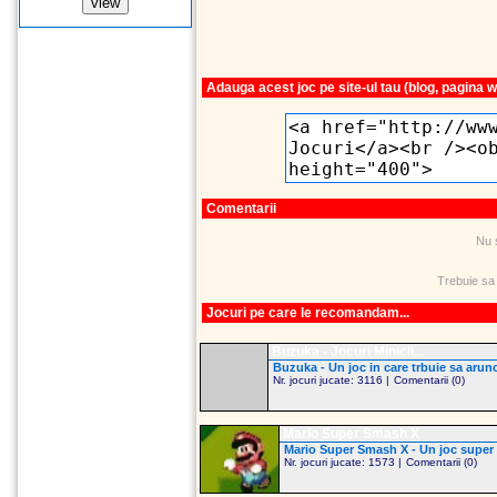
Adauga acest joc pe site-ul tau (blog, pagina 
Comentarii
Nu 
Trebuie sa
Jocuri pe care le recomandam...
Buzuka - Jocuri Minicli...
Buzuka - Un joc in care trbuie sa arunci
Nr. jocuri jucate: 3116 |
Comentarii (0)
Mario Super Smash X
Mario Super Smash X - Un joc super m
Nr. jocuri jucate: 1573 |
Comentarii (0)