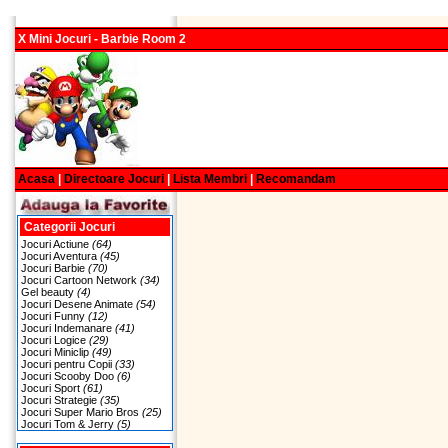
X Mini Jocuri - Barbie Room 2
Acasa
|
Directoare Jocuri
|
Lista Membri
|
Recomandam
Categorii Jocuri
Jocuri Actiune
(64)
Jocuri Aventura
(45)
Jocuri Barbie
(70)
Jocuri Cartoon Network
(34)
Gel beauty
(4)
Jocuri Desene Animate
(54)
Jocuri Funny
(12)
Jocuri Indemanare
(41)
Jocuri Logice
(29)
Jocuri Miniclip
(49)
Jocuri pentru Copii
(33)
Jocuri Scooby Doo
(6)
Jocuri Sport
(61)
Jocuri Strategie
(35)
Jocuri Super Mario Bros
(25)
Jocuri Tom & Jerry
(5)