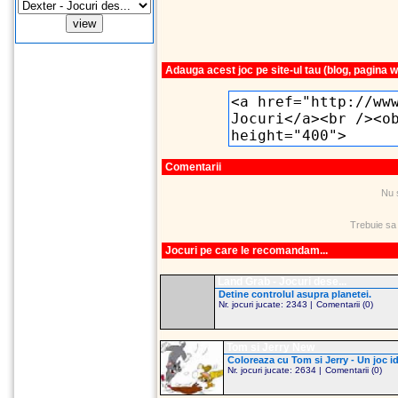
Adauga acest joc pe site-ul tau (blog, pagina 
Comentarii
Nu 
Trebuie sa
Jocuri pe care le recomandam...
Land Grab - Jocuri dese...
Detine controlul asupra planetei.
Nr. jocuri jucate: 2343 |
Comentarii (0)
Tom si Jerry New
Coloreaza cu Tom si Jerry - Un joc id
Nr. jocuri jucate: 2634 |
Comentarii (0)