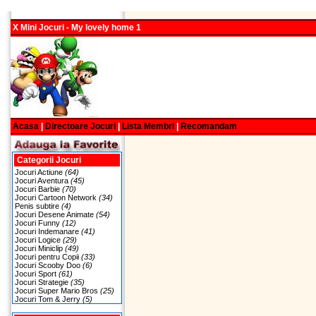
X Mini Jocuri - My lovely home 1
Acasa
|
Directoare Jocuri
|
Lista Membri
|
Recomandam
Categorii Jocuri
Jocuri Actiune
(64)
Jocuri Aventura
(45)
Jocuri Barbie
(70)
Jocuri Cartoon Network
(34)
Penis subtire
(4)
Jocuri Desene Animate
(54)
Jocuri Funny
(12)
Jocuri Indemanare
(41)
Jocuri Logice
(29)
Jocuri Miniclip
(49)
Jocuri pentru Copii
(33)
Jocuri Scooby Doo
(6)
Jocuri Sport
(61)
Jocuri Strategie
(35)
Jocuri Super Mario Bros
(25)
Jocuri Tom & Jerry
(5)