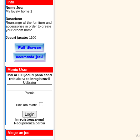
Info
Nume Joc:
My lovely home 1
Descriere:
Rearrange all the furniture and
accessories in order to create
your dream home.
Jocuri jucate:
1100
Meniu User
Mai ai 100 jocuri pana cand
trebuie sa te inregistrezi!
Utilizator
Parola
Tine-ma minte
Inregistreaza-ma!
Recupereaza parola
Alege un joc
Vo