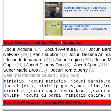
The Professionals
Trage in tintele care iti vin in fata.
Nr. jocuri jucate: 1100 |
Comentarii (0)
Sparge-zidul
Sparge zidul cu bila
Nr. jocuri jucate: 1500 |
Comentarii (0)
Acasa
|
Directoare Jocuri
|
Lista Membri
|
Recomandam
Jocuri Actiune
(64)
|
Jocuri Aventura
(45)
|
Jocuri Barb
Network
(34)
|
Penis subtire
(4)
|
Jocuri Desene Anima
|
Jocuri Indemanare
(41)
|
Jocuri Logice
(29)
|
Jocuri M
Copii
(33)
|
Jocuri Scooby Doo
(6)
|
Jocuri Sport
(61)
|
Super Mario Bros
(25)
|
Jocuri Tom & Jerry
(5)
Cele mai frecvente cautari (Tag Cloud)
Powered by
AV Arcade v3
- Copyright 2006-2008
AV Scripts