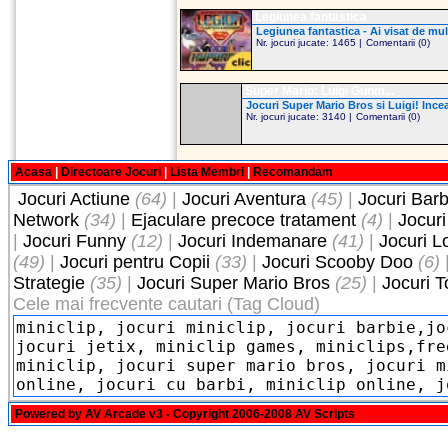
Legiunea fantastica
Legiunea fantastica - Ai visat de mult
Nr. jocuri jucate: 1465 |
Comentarii (0)
Super Mario: Luigi Gunm...
Jocuri Super Mario Bros si Luigi! Incear
Nr. jocuri jucate: 3140 |
Comentarii (0)
Acasa
|
Directoare Jocuri
|
Lista Membri
|
Recomandam
Jocuri Actiune
(64)
|
Jocuri Aventura
(45)
|
Jocuri Barb
Network
(34)
|
Ejaculare precoce tratament
(4)
|
Jocur
|
Jocuri Funny
(12)
|
Jocuri Indemanare
(41)
|
Jocuri L
(49)
|
Jocuri pentru Copii
(33)
|
Jocuri Scooby Doo
(6)
Strategie
(35)
|
Jocuri Super Mario Bros
(25)
|
Jocuri 
Cele mai frecvente cautari (Tag Cloud)
Powered by
AV Arcade v3
- Copyright 2006-2008
AV Scripts