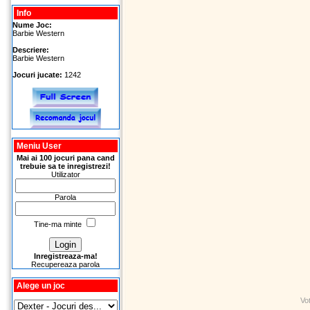
Info
Nume Joc:
Barbie Western
Descriere:
Barbie Western
Jocuri jucate:
1242
Meniu User
Mai ai 100 jocuri pana cand
trebuie sa te inregistrezi!
Utilizator
Parola
Tine-ma minte
Inregistreaza-ma!
Recupereaza parola
Alege un joc
Vo