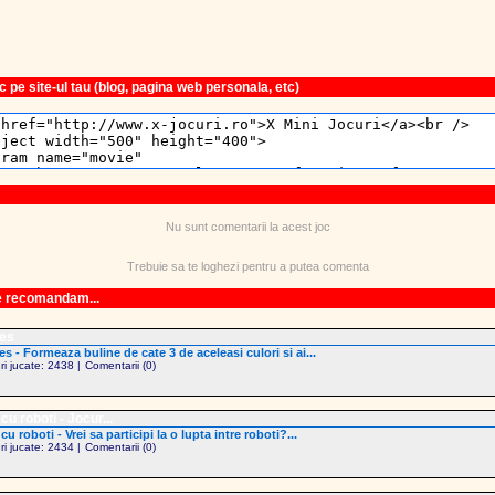
 pe site-ul tau (blog, pagina web personala, etc)
Nu sunt comentarii la acest joc
Trebuie sa te loghezi pentru a putea comenta
le recomandam...
es
s - Formeaza buline de cate 3 de aceleasi culori si ai...
uri jucate: 2438 |
Comentarii (0)
cu roboti - Jocur...
cu roboti - Vrei sa participi la o lupta intre roboti?...
uri jucate: 2434 |
Comentarii (0)