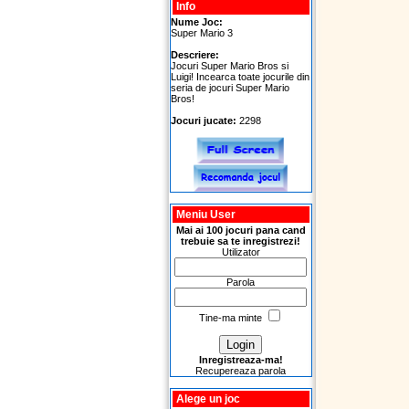
Info
Nume Joc:
Super Mario 3
Descriere:
Jocuri Super Mario Bros si
Luigi! Incearca toate jocurile din
seria de jocuri Super Mario
Bros!
Jocuri jucate:
2298
Meniu User
Mai ai 100 jocuri pana cand
trebuie sa te inregistrezi!
Utilizator
Parola
Tine-ma minte
Inregistreaza-ma!
Recupereaza parola
Alege un joc