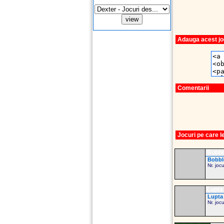
Adauga acest joc
Comentarii
Jocuri pe care 
Bobbl
Bobble
Nr. joc
Lupta 
Lupta 
Nr. joc