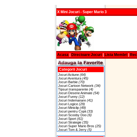
X Mini Jocuri - Super Mario 3
Acasa
|
Directoare Jocuri
|
Lista Membri
|
Re
Categorii Jocuri
Jocuri Actiune
(64)
Jocuri Aventura
(45)
Jocuri Barbie
(70)
Jocuri Cartoon Network
(34)
Tipsuri transparente
(4)
Jocuri Desene Animate
(54)
Jocuri Funny
(12)
Jocuri Indemanare
(41)
Jocuri Logice
(29)
Jocuri Miniclip
(49)
Jocuri pentru Copii
(33)
Jocuri Scooby Doo
(6)
Jocuri Sport
(61)
Jocuri Strategie
(35)
Jocuri Super Mario Bros
(25)
Jocuri Tom & Jerry
(5)