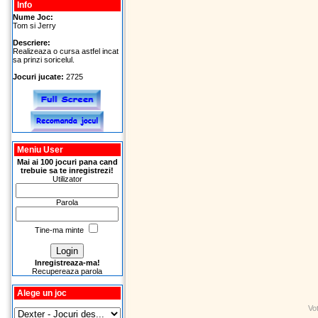
Info
Nume Joc:
Tom si Jerry
Descriere:
Realizeaza o cursa astfel incat
sa prinzi soricelul.
Jocuri jucate:
2725
Meniu User
Mai ai 100 jocuri pana cand
trebuie sa te inregistrezi!
Utilizator
Parola
Tine-ma minte
Inregistreaza-ma!
Recupereaza parola
Alege un joc
Vo