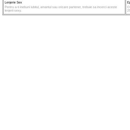
Lenjerie Sex
Ep
Pentru a-ti inebuni iubitul, amantul sau oricare partener, trebuie sa incerci aceste
O 
lenjerii sexy.
2