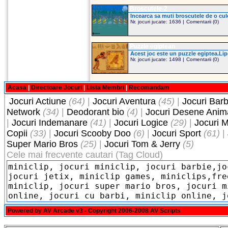
Broscutele-2
Incearca sa muti broscutele de o culo
Nr. jocuri jucate: 1636 |
Comentarii (0)
Puzzle egiptean
Acest joc este un puzzle egiptea.Lipe
Nr. jocuri jucate: 1498 |
Comentarii (0)
Acasa
|
Directoare Jocuri
|
Lista Membri
|
Recomandam
Jocuri Actiune
(64)
|
Jocuri Aventura
(45)
|
Jocuri Barb
Network
(34)
|
Deodorant bio
(4)
|
Jocuri Desene Anim
|
Jocuri Indemanare
(41)
|
Jocuri Logice
(29)
|
Jocuri M
Copii
(33)
|
Jocuri Scooby Doo
(6)
|
Jocuri Sport
(61)
|
Super Mario Bros
(25)
|
Jocuri Tom & Jerry
(5)
Cele mai frecvente cautari (Tag Cloud)
Powered by
AV Arcade v3
- Copyright 2006-2008
AV Scripts