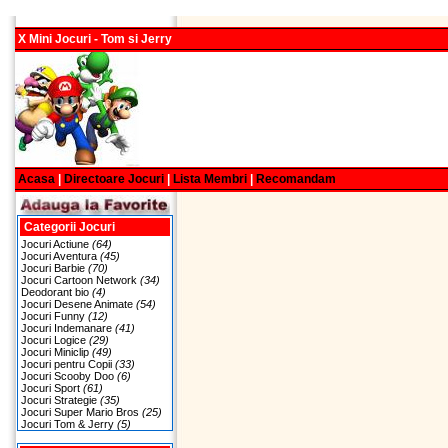
X Mini Jocuri - Tom si Jerry
Acasa
|
Directoare Jocuri
|
Lista Membri
|
Recomandam
Categorii Jocuri
Jocuri Actiune
(64)
Jocuri Aventura
(45)
Jocuri Barbie
(70)
Jocuri Cartoon Network
(34)
Deodorant bio
(4)
Jocuri Desene Animate
(54)
Jocuri Funny
(12)
Jocuri Indemanare
(41)
Jocuri Logice
(29)
Jocuri Miniclip
(49)
Jocuri pentru Copii
(33)
Jocuri Scooby Doo
(6)
Jocuri Sport
(61)
Jocuri Strategie
(35)
Jocuri Super Mario Bros
(25)
Jocuri Tom & Jerry
(5)