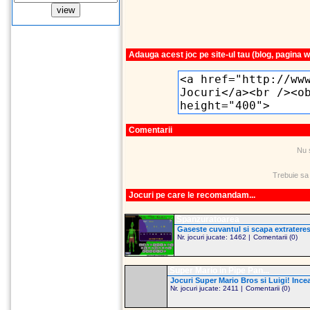
Adauga acest joc pe site-ul tau (blog, pagina 
Comentarii
Nu 
Trebuie sa
Jocuri pe care le recomandam...
Spanzuratoarea
Gaseste cuvantul si scapa extraterest
Nr. jocuri jucate: 1462 |
Comentarii (0)
Super Mario in Pipe Pan...
Jocuri Super Mario Bros si Luigi! Incear
Nr. jocuri jucate: 2411 |
Comentarii (0)