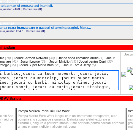
n - Jocuri desene ...
te batman si omoara toti inamicii.
uri jucate: 2469 |
Comentarii (0)
a branza
nca toata branza care o gasesti si termina stagiul. Mana...
ocuri jucate: 1547 |
Comentarii (0)
omandam
Jocur
bie
(70)
|
Jocuri Cartoon Network
(34)
|
Unt de shea comanda online
(4)
|
Jocuri
emanare
(41)
|
Jocuri Logice
(29)
|
Jocuri Miniclip
(49)
|
Jocuri pentru Copii
(33)
rategie
(35)
|
Jocuri Super Mario Bros
(25)
|
Jocuri Tom & Jerry
(5)
008
AV Scripts
Pompa Marirea Penisului Euro Worx
Vim
e din Satu
Pompa Marire Euro Worx Negru este un instrument transparent, cu o
For
nt aici pe
pompita si o supapa de siguranta. Datorita suprafetei texturate a
nat
le
cilindrului, asigura o potrivire stabila. Este perfecta pentru barbatii care vor
gro
u!
un antrenament eficient al potentei. Lungi
mai