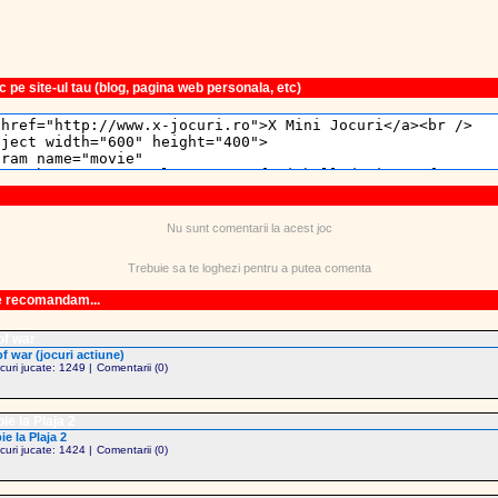
 pe site-ul tau (blog, pagina web personala, etc)
Nu sunt comentarii la acest joc
Trebuie sa te loghezi pentru a putea comenta
le recomandam...
of war
of war (jocuri actiune)
ocuri jucate: 1249 |
Comentarii (0)
ie la Plaja 2
ie la Plaja 2
ocuri jucate: 1424 |
Comentarii (0)