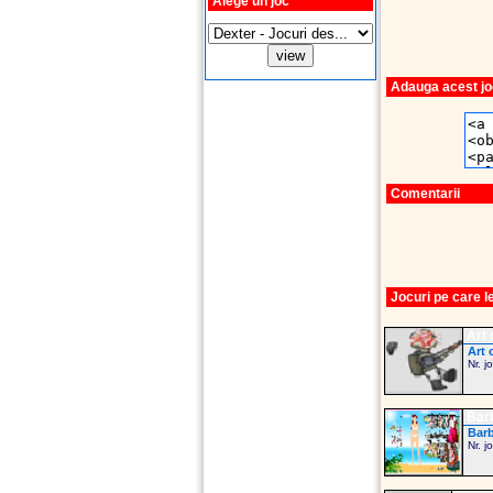
Alege un joc
Adauga acest joc
Comentarii
Jocuri pe care 
Art 
Art 
Nr. j
Barb
Barb
Nr. j