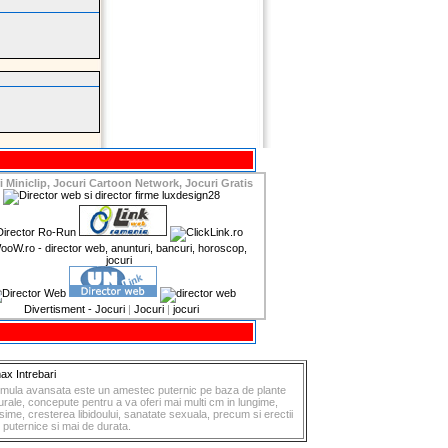
i Miniclip, Jocuri Cartoon Network, Jocuri Gratis
Divertisment - Jocuri
|
Jocuri
|
jocuri
ax Intrebari
mula avansata este un amestec puternic pe baza de plante
urale, concepute pentru a va oferi mai multi cm in lungime,
sime, cresterea libidoului, sanatate sexuala, precum si erectii
 puternice si mai de durata.