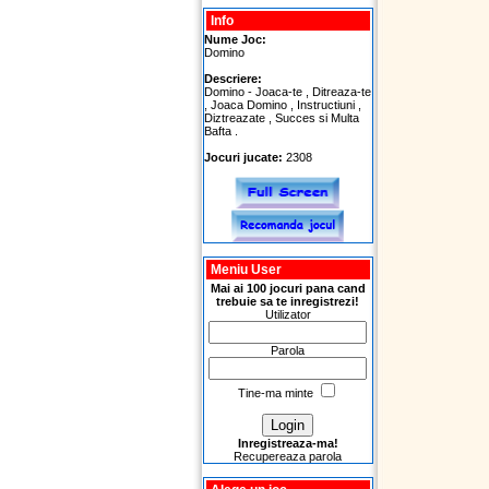
Info
Nume Joc:
Domino
Descriere:
Domino - Joaca-te , Ditreaza-te
, Joaca Domino , Instructiuni ,
Diztreazate , Succes si Multa
Bafta .
Jocuri jucate:
2308
Meniu User
Mai ai 100 jocuri pana cand
trebuie sa te inregistrezi!
Utilizator
Parola
Tine-ma minte
Inregistreaza-ma!
Recupereaza parola