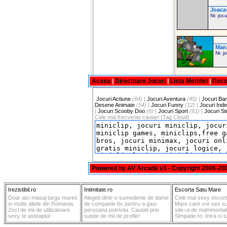
Batma
Joaca-
Nr. joc
Dup
Mana
Nr. j
Acasa
|
Directoare Jocuri
|
Lista Membri
|
Rec
Jocuri Actiune
(64)
|
Jocuri Aventura
(45)
|
Jocuri Bar
Desene Animate
(54)
|
Jocuri Funny
(12)
|
Jocuri Ind
|
Jocuri Scooby Doo
(6)
|
Jocuri Sport
(61)
|
Jocuri St
Cele mai frecvente cautari (Tag Cloud)
Powered by
AV Arcade v3
- Copyright 2006-2
Irezistibil.ro
Intimitate.ro
Escorta Satu Mare
Doar aici masaj targu mures
Alegeti dintr-o sumedenie de dame
Cele mai sexy escort
si multe altele din Romania.
de companie bv pentru a gasi
Mare care vor sex su
Zeci de mii de utilizatoare
persoana potrivita. Cautati prin
site-ul de matrimonia
sexy te asteapta!
sutele de mii de profile!
Simpatie.ro. Intra si t