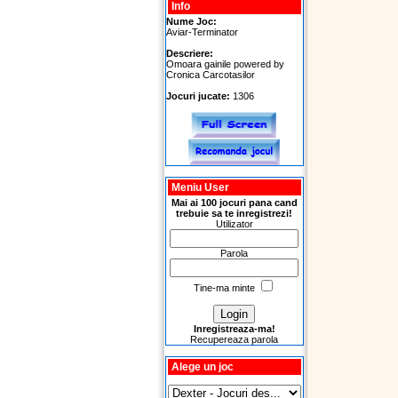
Info
Nume Joc:
Aviar-Terminator
Descriere:
Omoara gainile powered by
Cronica Carcotasilor
Jocuri jucate:
1306
Meniu User
Mai ai 100 jocuri pana cand
trebuie sa te inregistrezi!
Utilizator
Parola
Tine-ma minte
Inregistreaza-ma!
Recupereaza parola
Alege un joc