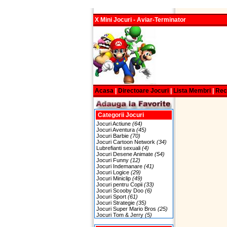
X Mini Jocuri - Aviar-Terminator
Acasa
|
Directoare Jocuri
|
Lista Membri
|
Re
Categorii Jocuri
Jocuri Actiune
(64)
Jocuri Aventura
(45)
Jocuri Barbie
(70)
Jocuri Cartoon Network
(34)
Lubrefianti sexuali
(4)
Jocuri Desene Animate
(54)
Jocuri Funny
(12)
Jocuri Indemanare
(41)
Jocuri Logice
(29)
Jocuri Miniclip
(49)
Jocuri pentru Copii
(33)
Jocuri Scooby Doo
(6)
Jocuri Sport
(61)
Jocuri Strategie
(35)
Jocuri Super Mario Bros
(25)
Jocuri Tom & Jerry
(5)