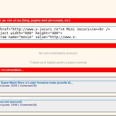
 pe site-ul tau (blog, pagina web personala, etc)
Nu sunt comentarii la acest joc
Trebuie sa te loghezi pentru a putea comenta
le recomandam...
 Mario 2
 Super Mario Bros si Luigi! Incearca toate jocurile di...
uri jucate: 3255 |
Comentarii (0)
Bunny - Jocuri des...
a toti morcovii.
uri jucate: 2336 |
Comentarii (0)