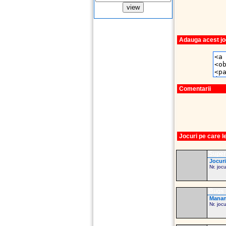
Adauga acest joc
Comentarii
Jocuri pe care 
Super
Jocuri
Nr. joc
Bugs 
Mananc
Nr. joc