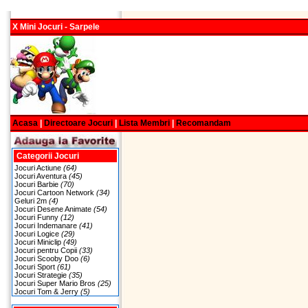
X Mini Jocuri - Sarpele
Acasa
|
Directoare Jocuri
|
Lista Membri
|
Recomandam
Categorii Jocuri
Jocuri Actiune
(64)
Jocuri Aventura
(45)
Jocuri Barbie
(70)
Jocuri Cartoon Network
(34)
Geluri 2m
(4)
Jocuri Desene Animate
(54)
Jocuri Funny
(12)
Jocuri Indemanare
(41)
Jocuri Logice
(29)
Jocuri Miniclip
(49)
Jocuri pentru Copii
(33)
Jocuri Scooby Doo
(6)
Jocuri Sport
(61)
Jocuri Strategie
(35)
Jocuri Super Mario Bros
(25)
Jocuri Tom & Jerry
(5)