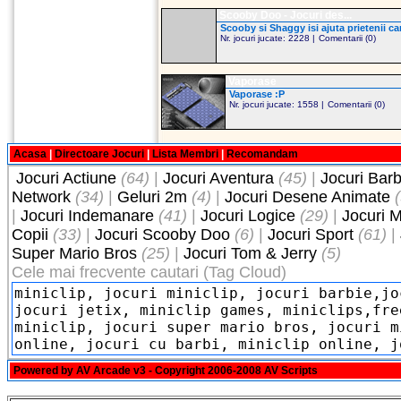
Scooby Doo - Jocuri des...
Scooby si Shaggy isi ajuta prietenii car
Nr. jocuri jucate: 2228 |
Comentarii (0)
Vaporase
Vaporase :P
Nr. jocuri jucate: 1558 |
Comentarii (0)
Acasa
|
Directoare Jocuri
|
Lista Membri
|
Recomandam
Jocuri Actiune
(64)
|
Jocuri Aventura
(45)
|
Jocuri Barb
Network
(34)
|
Geluri 2m
(4)
|
Jocuri Desene Animate
|
Jocuri Indemanare
(41)
|
Jocuri Logice
(29)
|
Jocuri M
Copii
(33)
|
Jocuri Scooby Doo
(6)
|
Jocuri Sport
(61)
|
Super Mario Bros
(25)
|
Jocuri Tom & Jerry
(5)
Cele mai frecvente cautari (Tag Cloud)
Powered by
AV Arcade v3
- Copyright 2006-2008
AV Scripts