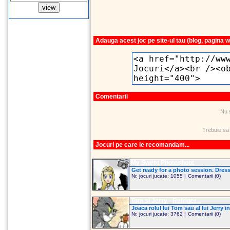
Adauga acest joc pe site-ul tau (blog, pagina 
Comentarii
Nu 
Trebuie sa
Jocuri pe care le recomandam...
My Sweet Photoshoot
Get ready for a photo session. Dress
Nr. jocuri jucate: 1055 |
Comentarii (0)
Tom si Jerry - Refriger...
Joaca rolul lui Tom sau al lui Jerry i
Nr. jocuri jucate: 3762 |
Comentarii (0)