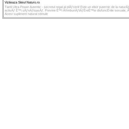
Viziteaza Siteul Naturo.ro
Tianli Ultra Power Autentic - secretul regal al plÄƒcerii! Este un elixir puternic de la nat
activÄƒ È™i sÄƒnÄƒtoasÄƒ. Previne È™i Ã®mbunÄƒtÄƒÈ›eÈ™te disfuncÈ›iile sexuale, 
Acest supliment natural stimule