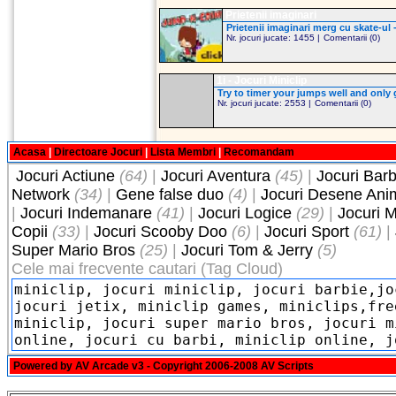
Prietenii imaginari
Prietenii imaginari merg cu skate-ul -
Nr. jocuri jucate: 1455 |
Comentarii (0)
1i - Jocuri Miniclip
Try to timer your jumps well and only g
Nr. jocuri jucate: 2553 |
Comentarii (0)
Acasa
|
Directoare Jocuri
|
Lista Membri
|
Recomandam
Jocuri Actiune
(64)
|
Jocuri Aventura
(45)
|
Jocuri Barb
Network
(34)
|
Gene false duo
(4)
|
Jocuri Desene Ani
|
Jocuri Indemanare
(41)
|
Jocuri Logice
(29)
|
Jocuri M
Copii
(33)
|
Jocuri Scooby Doo
(6)
|
Jocuri Sport
(61)
|
Super Mario Bros
(25)
|
Jocuri Tom & Jerry
(5)
Cele mai frecvente cautari (Tag Cloud)
Powered by
AV Arcade v3
- Copyright 2006-2008
AV Scripts