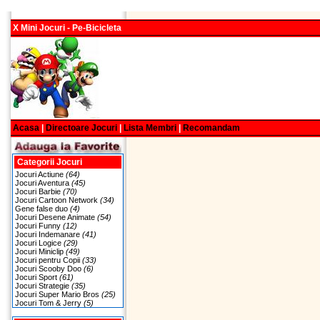
X Mini Jocuri - Pe-Bicicleta
Acasa
|
Directoare Jocuri
|
Lista Membri
|
Recomandam
Categorii Jocuri
Jocuri Actiune
(64)
Jocuri Aventura
(45)
Jocuri Barbie
(70)
Jocuri Cartoon Network
(34)
Gene false duo
(4)
Jocuri Desene Animate
(54)
Jocuri Funny
(12)
Jocuri Indemanare
(41)
Jocuri Logice
(29)
Jocuri Miniclip
(49)
Jocuri pentru Copii
(33)
Jocuri Scooby Doo
(6)
Jocuri Sport
(61)
Jocuri Strategie
(35)
Jocuri Super Mario Bros
(25)
Jocuri Tom & Jerry
(5)