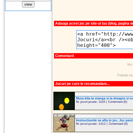
Adauga acest joc pe site-ul tau (blog, pagina 
Comentarii
Nu 
Trebuie sa
Jocuri pe care le recomandam...
Balldodge
Muta bila la stanga si la dreapta si nu 
Nr. jocuri jucate: 1116 |
Comentarii (0)
Momentum
Instructiunile se afla in joc. Joc pentr
Nr. jocuri jucate: 1412 |
Comentarii (0)