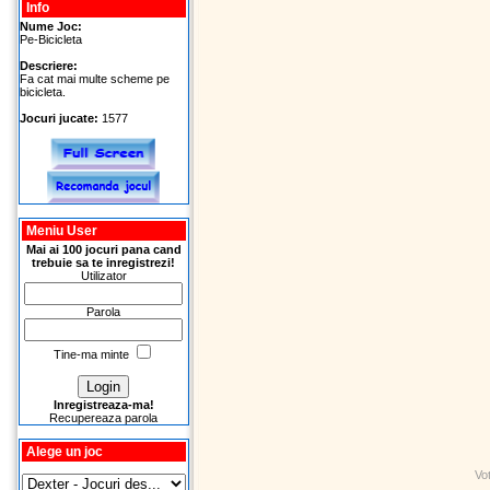
Info
Nume Joc:
Pe-Bicicleta
Descriere:
Fa cat mai multe scheme pe
bicicleta.
Jocuri jucate:
1577
Meniu User
Mai ai 100 jocuri pana cand
trebuie sa te inregistrezi!
Utilizator
Parola
Tine-ma minte
Inregistreaza-ma!
Recupereaza parola
Alege un joc
Vo