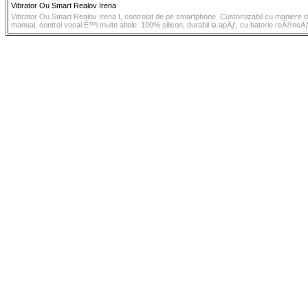
Vibrator Ou Smart Realov Irena
Vibrator Ou Smart Realov Irena I, controlat de pe smartphone. Customizabil cu maniere 
manual, control vocal È™i multe altele. 100% silicon, durabil la apÄƒ, cu baterie reÃ®ncÄ