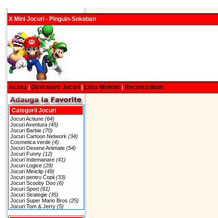
X Mini Jocuri - Pinguin-Sokoban
Acasa
|
Directoare Jocuri
|
Lista Membri
|
Recomandam
Categorii Jocuri
Jocuri Actiune
(64)
Jocuri Aventura
(45)
Jocuri Barbie
(70)
Jocuri Cartoon Network
(34)
Cosmetica verde
(4)
Jocuri Desene Animate
(54)
Jocuri Funny
(12)
Jocuri Indemanare
(41)
Jocuri Logice
(29)
Jocuri Miniclip
(49)
Jocuri pentru Copii
(33)
Jocuri Scooby Doo
(6)
Jocuri Sport
(61)
Jocuri Strategie
(35)
Jocuri Super Mario Bros
(25)
Jocuri Tom & Jerry
(5)