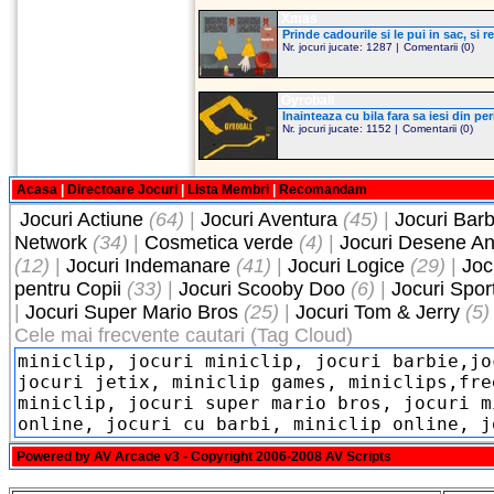
Xmas
Prinde cadourile si le pui in sac, si r
Nr. jocuri jucate: 1287 |
Comentarii (0)
Gyroball
Inainteaza cu bila fara sa iesi din pe
Nr. jocuri jucate: 1152 |
Comentarii (0)
Acasa
|
Directoare Jocuri
|
Lista Membri
|
Recomandam
Jocuri Actiune
(64)
|
Jocuri Aventura
(45)
|
Jocuri Barb
Network
(34)
|
Cosmetica verde
(4)
|
Jocuri Desene A
(12)
|
Jocuri Indemanare
(41)
|
Jocuri Logice
(29)
|
Joc
pentru Copii
(33)
|
Jocuri Scooby Doo
(6)
|
Jocuri Spor
|
Jocuri Super Mario Bros
(25)
|
Jocuri Tom & Jerry
(5)
Cele mai frecvente cautari (Tag Cloud)
Powered by
AV Arcade v3
- Copyright 2006-2008
AV Scripts