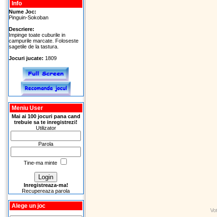
Info
Nume Joc:
Pinguin-Sokoban
Descriere:
Impinge toate cuburile in
campurile marcate. Foloseste
sagetile de la tastura.
Jocuri jucate:
1809
Meniu User
Mai ai 100 jocuri pana cand
trebuie sa te inregistrezi!
Utilizator
Parola
Tine-ma minte
Inregistreaza-ma!
Recupereaza parola
Alege un joc
Vo