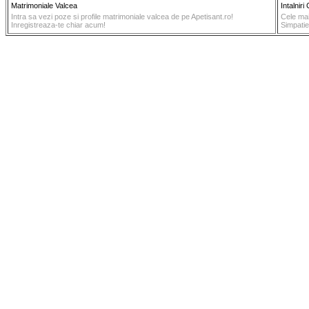
Matrimoniale Valcea
Intalniri 
Intra sa vezi poze si profile matrimoniale valcea de pe Apetisant.ro!
Cele mai
Inregistreaza-te chiar acum!
Simpatie.