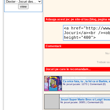
Adauga acest joc pe site-ul tau (blog, pagina 
Comentarii
Nu 
Trebuie sa
Jocuri pe care le recomandam...
Birou de Machiat
Ca orice fata, tu , la fel ca si Barbie,
Nr. jocuri jucate: 1273 |
Comentarii (0)
Super Mario's Adventure
Jocuri Super Mario Bros si Luigi! Incear
Nr. jocuri jucate: 3095 |
Comentarii (0)