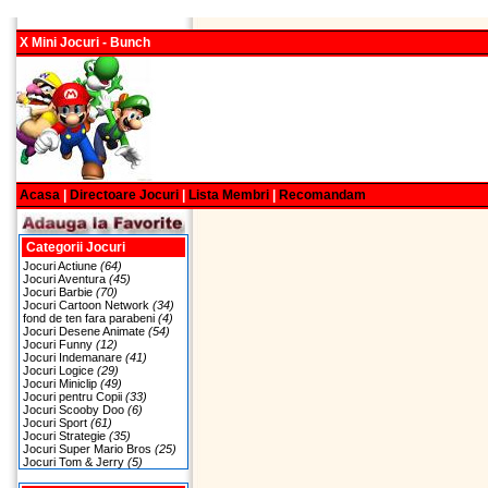
X Mini Jocuri - Bunch
Acasa
|
Directoare Jocuri
|
Lista Membri
|
Recomandam
Categorii Jocuri
Jocuri Actiune
(64)
Jocuri Aventura
(45)
Jocuri Barbie
(70)
Jocuri Cartoon Network
(34)
fond de ten fara parabeni
(4)
Jocuri Desene Animate
(54)
Jocuri Funny
(12)
Jocuri Indemanare
(41)
Jocuri Logice
(29)
Jocuri Miniclip
(49)
Jocuri pentru Copii
(33)
Jocuri Scooby Doo
(6)
Jocuri Sport
(61)
Jocuri Strategie
(35)
Jocuri Super Mario Bros
(25)
Jocuri Tom & Jerry
(5)