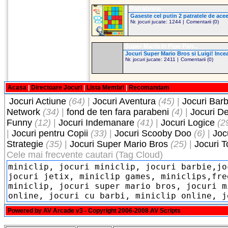
Patratelele
Gaseste cel putin 2 patratele de aceea
Nr. jocuri jucate: 1244 |
Comentarii (0)
Super Mario in Pipe Pan...
Jocuri Super Mario Bros si Luigi! Incear
Nr. jocuri jucate: 2411 |
Comentarii (0)
Acasa
|
Directoare Jocuri
|
Lista Membri
|
Recomandam
Jocuri Actiune
(64)
|
Jocuri Aventura
(45)
|
Jocuri Barb
Network
(34)
|
fond de ten fara parabeni
(4)
|
Jocuri D
Funny
(12)
|
Jocuri Indemanare
(41)
|
Jocuri Logice
(2
|
Jocuri pentru Copii
(33)
|
Jocuri Scooby Doo
(6)
|
Joc
Strategie
(35)
|
Jocuri Super Mario Bros
(25)
|
Jocuri 
Cele mai frecvente cautari (Tag Cloud)
Powered by
AV Arcade v3
- Copyright 2006-2008
AV Scripts