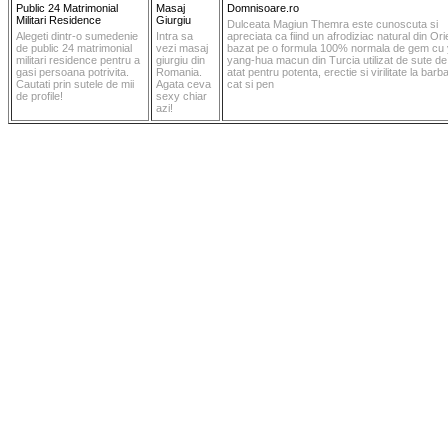
Public 24 Matrimonial
Masaj
Domnisoare.ro
Militari Residence
Giurgiu
Dulceata Magiun Themra este cunoscuta si
Alegeti dintr-o sumedenie
Intra sa
apreciata ca fiind un afrodiziac natural din Ori
de public 24 matrimonial
vezi masaj
bazat pe o formula 100% normala de gem cu 
militari residence pentru a
giurgiu din
yang-hua macun din Turcia utilizat de sute de
gasi persoana potrivita.
Romania.
atat pentru potenta, erectie si virilitate la barba
Cautati prin sutele de mii
Agata ceva
cat si pen
de profile!
sexy chiar
azi!