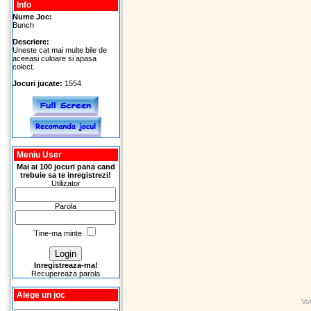
Info
Nume Joc:
Bunch
Descriere:
Uneste cat mai multe bile de
aceeasi culoare si apasa
colect.
Jocuri jucate:
1554
Meniu User
Mai ai 100 jocuri pana cand
trebuie sa te inregistrezi!
Utilizator
Parola
Tine-ma minte
Inregistreaza-ma!
Recupereaza parola
Alege un joc
Vo