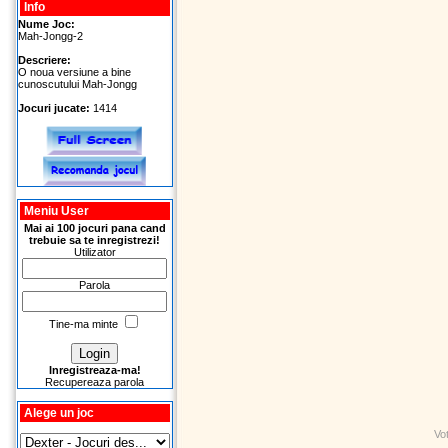
Info
Nume Joc:
Mah-Jongg-2
Descriere:
O noua versiune a bine
cunoscutului Mah-Jongg
Jocuri jucate:
1414
Meniu User
Mai ai 100 jocuri pana cand
trebuie sa te inregistrezi!
Utilizator
Parola
Tine-ma minte
Inregistreaza-ma!
Recupereaza parola
Alege un joc
Vo