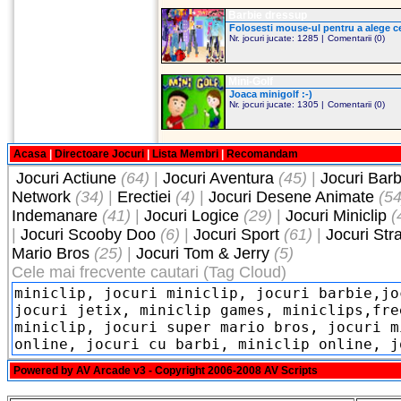
Barbie dressup
Folosesti mouse-ul pentru a alege ceea
Nr. jocuri jucate: 1285 |
Comentarii (0)
Mini-Golf
Joaca minigolf :-)
Nr. jocuri jucate: 1305 |
Comentarii (0)
Acasa
|
Directoare Jocuri
|
Lista Membri
|
Recomandam
Jocuri Actiune
(64)
|
Jocuri Aventura
(45)
|
Jocuri Barb
Network
(34)
|
Erectiei
(4)
|
Jocuri Desene Animate
(54
Indemanare
(41)
|
Jocuri Logice
(29)
|
Jocuri Miniclip
(
|
Jocuri Scooby Doo
(6)
|
Jocuri Sport
(61)
|
Jocuri Str
Mario Bros
(25)
|
Jocuri Tom & Jerry
(5)
Cele mai frecvente cautari (Tag Cloud)
Powered by
AV Arcade v3
- Copyright 2006-2008
AV Scripts