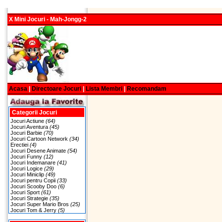
X Mini Jocuri - Mah-Jongg-2
Acasa
|
Directoare Jocuri
|
Lista Membri
|
Recomandam
Categorii Jocuri
Jocuri Actiune
(64)
Jocuri Aventura
(45)
Jocuri Barbie
(70)
Jocuri Cartoon Network
(34)
Erectiei
(4)
Jocuri Desene Animate
(54)
Jocuri Funny
(12)
Jocuri Indemanare
(41)
Jocuri Logice
(29)
Jocuri Miniclip
(49)
Jocuri pentru Copii
(33)
Jocuri Scooby Doo
(6)
Jocuri Sport
(61)
Jocuri Strategie
(35)
Jocuri Super Mario Bros
(25)
Jocuri Tom & Jerry
(5)