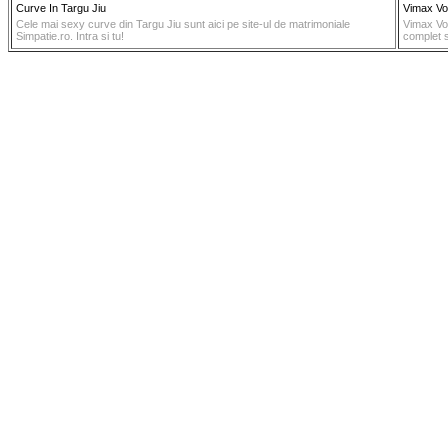
Curve In Targu Jiu
Vimax Vo
Cele mai sexy curve din Targu Jiu sunt aici pe site-ul de matrimoniale
Vimax Vol
Simpatie.ro. Intra si tu!
complet 