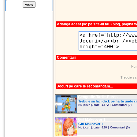
Adauga acest joc pe site-ul tau (blog, pagina 
Comentarii
Nu 
Trebuie sa
Jocuri pe care le recomandam...
Geografie-Tarile-Europe...
Trebuie sa faci click pe harta unde cre
Nr. jocuri jucate: 1372 |
Comentarii (0)
Girl Makeover 1
Girl Makeover 1
Nr. jocuri jucate: 820 |
Comentarii (0)