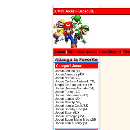
X Mini Jocuri - Broscuta
Acasa
|
Directoare Jocuri
|
Lista Membri
|
Re
Categorii Jocuri
Jocuri Actiune
(64)
Jocuri Aventura
(45)
Jocuri Barbie
(70)
Jocuri Cartoon Network
(34)
Unghii false cu gel pret
(4)
Jocuri Desene Animate
(54)
Jocuri Funny
(12)
Jocuri Indemanare
(41)
Jocuri Logice
(29)
Jocuri Miniclip
(49)
Jocuri pentru Copii
(33)
Jocuri Scooby Doo
(6)
Jocuri Sport
(61)
Jocuri Strategie
(35)
Jocuri Super Mario Bros
(25)
Jocuri Tom & Jerry
(5)