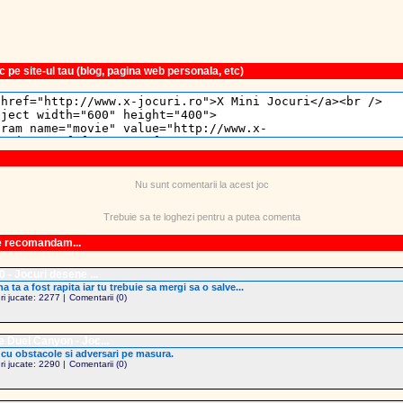
 pe site-ul tau (blog, pagina web personala, etc)
Nu sunt comentarii la acest joc
Trebuie sa te loghezi pentru a putea comenta
le recomandam...
 - Jocuri desene ...
na ta a fost rapita iar tu trebuie sa mergi sa o salve...
uri jucate: 2277 |
Comentarii (0)
 Duel Canyon - Joc...
cu obstacole si adversari pe masura.
uri jucate: 2290 |
Comentarii (0)