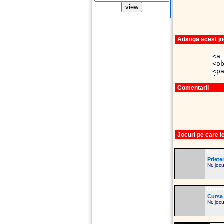
Adauga acest joc
Comentarii
Jocuri pe care 
Ben 10
Priete
Nr. joc
Drome
Cursa 
Nr. joc