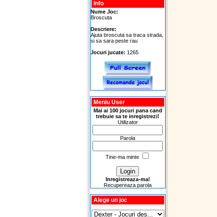
Info
Nume Joc:
Broscuta
Descriere:
Ajuta broscuta sa traca strada,
si sa sara peste rau
Jocuri jucate:
1265
Meniu User
Mai ai 100 jocuri pana cand
trebuie sa te inregistrezi!
Utilizator
Parola
Tine-ma minte
Inregistreaza-ma!
Recupereaza parola
Alege un joc