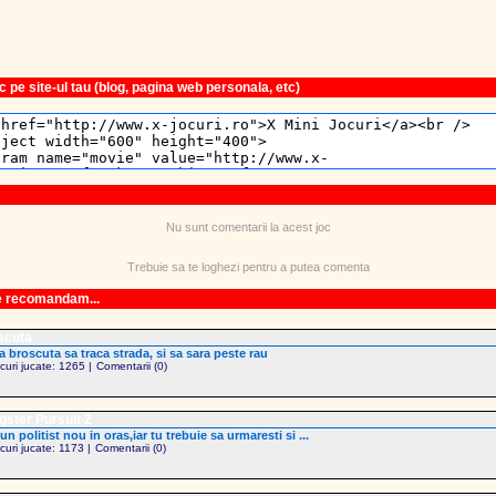
 pe site-ul tau (blog, pagina web personala, etc)
Nu sunt comentarii la acest joc
Trebuie sa te loghezi pentru a putea comenta
le recomandam...
scuta
a broscuta sa traca strada, si sa sara peste rau
ocuri jucate: 1265 |
Comentarii (0)
ster Pursuit 2
 un politist nou in oras,iar tu trebuie sa urmaresti si ...
ocuri jucate: 1173 |
Comentarii (0)