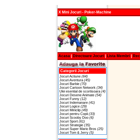
X Mini Jocuri - Poker-Machine
Acasa
|
Directoare Jocuri
|
Lista Membri
|
Re
Categorii Jocuri
Jocuri Actiune
(64)
Jocuri Aventura
(45)
Jocuri Barbie
(70)
Jocuri Cartoon Network
(34)
Ulei esential de scortisoara
(4)
Jocuri Desene Animate
(54)
Jocuri Funny
(12)
Jocuri Indemanare
(41)
Jocuri Logice
(29)
Jocuri Miniclip
(49)
Jocuri pentru Copii
(33)
Jocuri Scooby Doo
(6)
Jocuri Sport
(61)
Jocuri Strategie
(35)
Jocuri Super Mario Bros
(25)
Jocuri Tom & Jerry
(5)