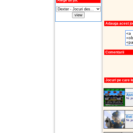
Alege un joc
Adauga acest joc
Comentarii
Jocuri pe care 
Bro
Ajut
Nr. j
Gang
Esti
Nr. j