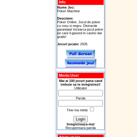
Info
Nume Joc:
Poker-Machine
Descriere:
Poker Online. Jocul de poker
cu rosu si negru. Distractie
garantata! Incearca jocul poker
pe care il gasesti in casino dar
gratis!
Jocuri jucate:
2935
Meniu User
Mai ai 100 jocuri pana cand
trebuie sa te inregistrezi!
Utilizator
Parola
Tine-ma minte
Inregistreaza-ma!
Recupereaza parola