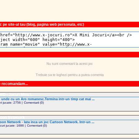
 pe site-ul tau (blog, pagina web personala, etc)
Nu sunt comentarii la acest joc
Trebuie sa te loghezi pentru a putea comenta
le recomandam...
D - Jocuri Minicl...
 unde cu un Aro romanesc.Termina intr-un timp cat mai ...
uri jucate: 2756 |
Comentarii (0)
toon Netwoork
oon Network - Iata inca un joc Cartoon Network. Intr-un ...
ocuri jucate: 1686 |
Comentarii (0)