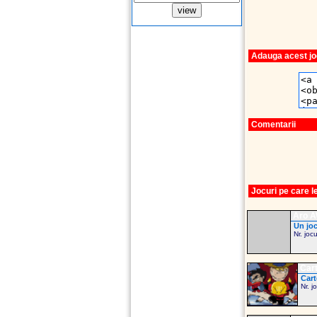
Adauga acest joc
Comentarii
Jocuri pe care 
Aro AW
Un joc
Nr. joc
Car
Cart
Nr. j