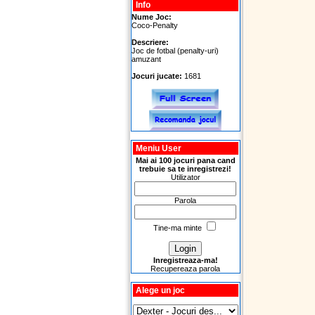
Info
Nume Joc:
Coco-Penalty
Descriere:
Joc de fotbal (penalty-uri)
amuzant
Jocuri jucate:
1681
Meniu User
Mai ai 100 jocuri pana cand
trebuie sa te inregistrezi!
Utilizator
Parola
Tine-ma minte
Inregistreaza-ma!
Recupereaza parola
Alege un joc