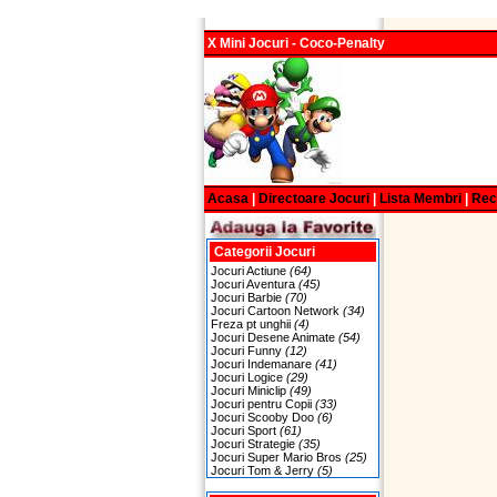
X Mini Jocuri - Coco-Penalty
Acasa
|
Directoare Jocuri
|
Lista Membri
|
Re
Categorii Jocuri
Jocuri Actiune
(64)
Jocuri Aventura
(45)
Jocuri Barbie
(70)
Jocuri Cartoon Network
(34)
Freza pt unghii
(4)
Jocuri Desene Animate
(54)
Jocuri Funny
(12)
Jocuri Indemanare
(41)
Jocuri Logice
(29)
Jocuri Miniclip
(49)
Jocuri pentru Copii
(33)
Jocuri Scooby Doo
(6)
Jocuri Sport
(61)
Jocuri Strategie
(35)
Jocuri Super Mario Bros
(25)
Jocuri Tom & Jerry
(5)