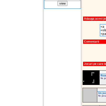
Adauga acest joc
Comentarii
Jocuri pe care 
Roa
Roa
Nr. j
Aro AW
Un joc
Nr. joc