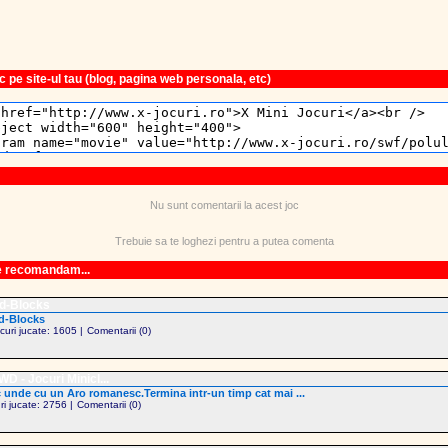
 pe site-ul tau (blog, pagina web personala, etc)
Nu sunt comentarii la acest joc
Trebuie sa te loghezi pentru a putea comenta
le recomandam...
d-Blocks
d-Blocks
ocuri jucate: 1605 |
Comentarii (0)
D - Jocuri Minicl...
 unde cu un Aro romanesc.Termina intr-un timp cat mai ...
uri jucate: 2756 |
Comentarii (0)