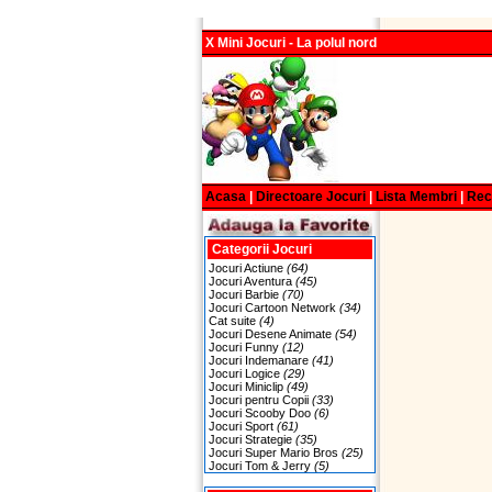
X Mini Jocuri - La polul nord
Acasa
|
Directoare Jocuri
|
Lista Membri
|
Re
Categorii Jocuri
Jocuri Actiune
(64)
Jocuri Aventura
(45)
Jocuri Barbie
(70)
Jocuri Cartoon Network
(34)
Cat suite
(4)
Jocuri Desene Animate
(54)
Jocuri Funny
(12)
Jocuri Indemanare
(41)
Jocuri Logice
(29)
Jocuri Miniclip
(49)
Jocuri pentru Copii
(33)
Jocuri Scooby Doo
(6)
Jocuri Sport
(61)
Jocuri Strategie
(35)
Jocuri Super Mario Bros
(25)
Jocuri Tom & Jerry
(5)