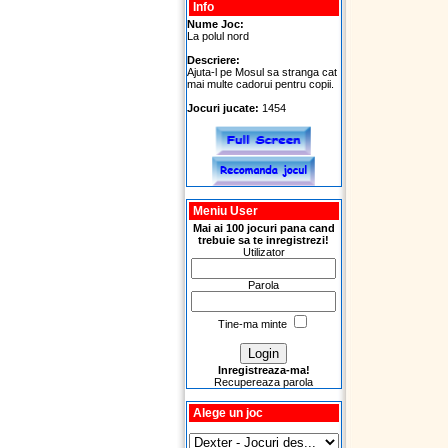
Info
Nume Joc:
La polul nord
Descriere:
Ajuta-l pe Mosul sa stranga cat
mai multe cadorui pentru copii.
Jocuri jucate:
1454
Meniu User
Mai ai 100 jocuri pana cand
trebuie sa te inregistrezi!
Utilizator
Parola
Tine-ma minte
Inregistreaza-ma!
Recupereaza parola
Alege un joc