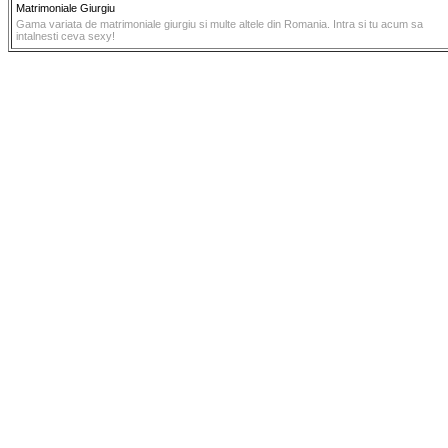
Matrimoniale Giurgiu
Gama variata de matrimoniale giurgiu si multe altele din Romania. Intra si tu acum sa
intalnesti ceva sexy!