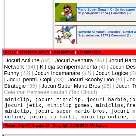
Mario Super Smash X
Mario Super Smash X - Un joc super m
Nr. jocuri jucate: 1574 |
Comentarii (0)
Dexterul si robotul
Dexterul si robotul ascuns - Dexter ar
Nr. jocuri jucate: 1275 |
Comentarii (0)
Acasa
|
Directoare Jocuri
|
Lista Membri
|
Recomandam
Jocuri Actiune
(64)
|
Jocuri Aventura
(45)
|
Jocuri Barb
Network
(34)
|
Kit oja semipermanenta
(4)
|
Jocuri De
Funny
(12)
|
Jocuri Indemanare
(41)
|
Jocuri Logice
(2
|
Jocuri pentru Copii
(33)
|
Jocuri Scooby Doo
(6)
|
Joc
Strategie
(35)
|
Jocuri Super Mario Bros
(25)
|
Jocuri 
Cele mai frecvente cautari (Tag Cloud)
Powered by
AV Arcade v3
- Copyright 2006-2008
AV Scripts