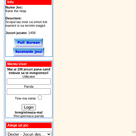
Info
Nume Joc:
Kane the ninja
Descriere:
Scopul tau este sa omori toti
inamicii si sa termini stagiul.
Jocuri jucate:
1458
Meniu User
Mai ai 100 jocuri pana cand
trebuie sa te inregistrezi!
Utilizator
Parola
Tine-ma minte
Inregistreaza-ma!
Recupereaza parola
Alege un joc
Vo