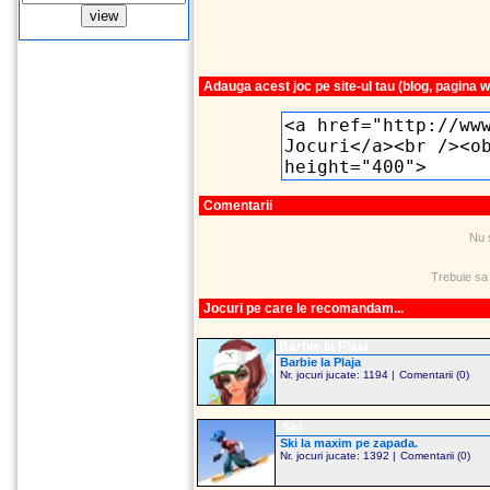
Adauga acest joc pe site-ul tau (blog, pagina 
Comentarii
Nu 
Trebuie sa
Jocuri pe care le recomandam...
Barbie la Plaja
Barbie la Plaja
Nr. jocuri jucate: 1194 |
Comentarii (0)
Ski
Ski la maxim pe zapada.
Nr. jocuri jucate: 1392 |
Comentarii (0)