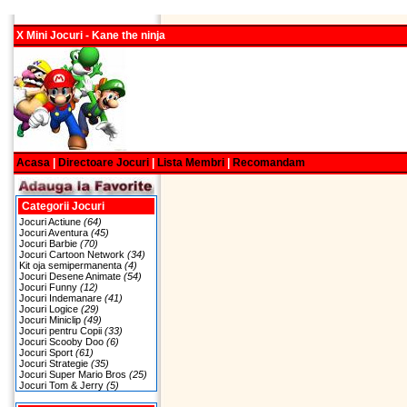
X Mini Jocuri - Kane the ninja
Acasa
|
Directoare Jocuri
|
Lista Membri
|
Recomandam
Categorii Jocuri
Jocuri Actiune
(64)
Jocuri Aventura
(45)
Jocuri Barbie
(70)
Jocuri Cartoon Network
(34)
Kit oja semipermanenta
(4)
Jocuri Desene Animate
(54)
Jocuri Funny
(12)
Jocuri Indemanare
(41)
Jocuri Logice
(29)
Jocuri Miniclip
(49)
Jocuri pentru Copii
(33)
Jocuri Scooby Doo
(6)
Jocuri Sport
(61)
Jocuri Strategie
(35)
Jocuri Super Mario Bros
(25)
Jocuri Tom & Jerry
(5)