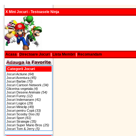
X Mini Jocuri - Testoasele Ninja
Acasa
|
Directoare Jocuri
|
Lista Membri
|
Recomandam
Categorii Jocuri
Jocuri Actiune
(64)
Jocuri Aventura
(45)
Jocuri Barbie
(70)
Jocuri Cartoon Network
(34)
Glicerina vegetala
(4)
Jocuri Desene Animate
(54)
Jocuri Funny
(12)
Jocuri Indemanare
(41)
Jocuri Logice
(29)
Jocuri Miniclip
(49)
Jocuri pentru Copii
(33)
Jocuri Scooby Doo
(6)
Jocuri Sport
(61)
Jocuri Strategie
(35)
Jocuri Super Mario Bros
(25)
Jocuri Tom & Jerry
(5)