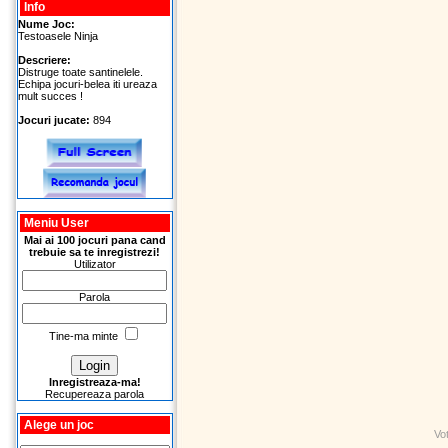
Info
Nume Joc:
Testoasele Ninja
Descriere:
Distruge toate santinelele.
Echipa jocuri-belea iti ureaza
mult succes !
Jocuri jucate:
894
Meniu User
Mai ai 100 jocuri pana cand
trebuie sa te inregistrezi!
Utilizator
Parola
Tine-ma minte
Inregistreaza-ma!
Recupereaza parola
Alege un joc
Vo