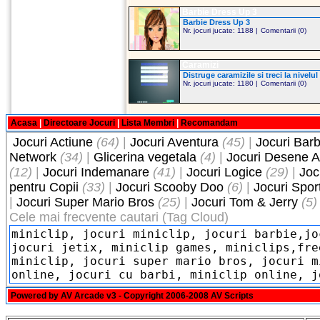
Barbie Dress Up 3
Barbie Dress Up 3
Nr. jocuri jucate: 1188 |
Comentarii (0)
Caramizi
Distruge caramizile si treci la nivelu
Nr. jocuri jucate: 1180 |
Comentarii (0)
Acasa
|
Directoare Jocuri
|
Lista Membri
|
Recomandam
Jocuri Actiune
(64)
|
Jocuri Aventura
(45)
|
Jocuri Barb
Network
(34)
|
Glicerina vegetala
(4)
|
Jocuri Desene 
(12)
|
Jocuri Indemanare
(41)
|
Jocuri Logice
(29)
|
Joc
pentru Copii
(33)
|
Jocuri Scooby Doo
(6)
|
Jocuri Spor
|
Jocuri Super Mario Bros
(25)
|
Jocuri Tom & Jerry
(5)
Cele mai frecvente cautari (Tag Cloud)
Powered by
AV Arcade v3
- Copyright 2006-2008
AV Scripts