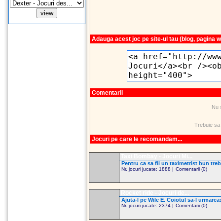
Adauga acest joc pe site-ul tau (blog, pagina 
Comentarii
Nu 
Trebuie sa
Jocuri pe care le recomandam...
Taxi Bombay - Jocuri Mi...
Pentru ca sa fii un taximetrist bun trebui
Nr. jocuri jucate: 1888 |
Comentarii (0)
Rocket ride - Jocuri de...
Ajuta-l pe Wile E. Coiotul sa-l urmare
Nr. jocuri jucate: 2374 |
Comentarii (0)