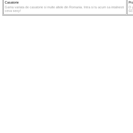
Casatorie
Pra
Gama variata de casatorie si multe altele din Romania. Intra si tu acum sa intalnesti
O g
ceva sexy!
02