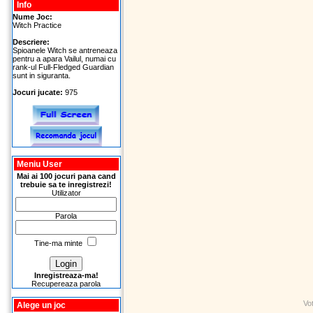
Info
Nume Joc:
Witch Practice
Descriere:
Spioanele Witch se antreneaza
pentru a apara Vailul, numai cu
rank-ul Full-Fledged Guardian
sunt in siguranta.
Jocuri jucate:
975
Meniu User
Mai ai 100 jocuri pana cand
trebuie sa te inregistrezi!
Utilizator
Parola
Tine-ma minte
Inregistreaza-ma!
Recupereaza parola
Vo
Alege un joc