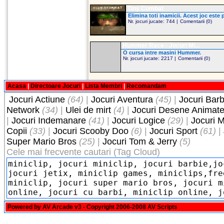
Tiny Combat
Elimina toti inamicii. Acest joc este pe
Nr. jocuri jucate: 744 |
Comentarii (0)
Hummer Race - Jocuri Mi...
O cursa intre masini Hummer.
Nr. jocuri jucate: 2217 |
Comentarii (0)
Acasa
|
Directoare Jocuri
|
Lista Membri
|
Recomandam
Jocuri Actiune
(64)
|
Jocuri Aventura
(45)
|
Jocuri Barb
Network
(34)
|
Ulei de mirt
(4)
|
Jocuri Desene Animat
|
Jocuri Indemanare
(41)
|
Jocuri Logice
(29)
|
Jocuri M
Copii
(33)
|
Jocuri Scooby Doo
(6)
|
Jocuri Sport
(61)
|
Super Mario Bros
(25)
|
Jocuri Tom & Jerry
(5)
Cele mai frecvente cautari (Tag Cloud)
Powered by
AV Arcade v3
- Copyright 2006-2008
AV Scripts