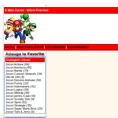
X Mini Jocuri - Witch Practice
Acasa
|
Directoare Jocuri
|
Lista Membri
|
Recomandam
Categorii Jocuri
Jocuri Actiune
(64)
Jocuri Aventura
(45)
Jocuri Barbie
(70)
Jocuri Cartoon Network
(34)
Ulei de mirt
(4)
Jocuri Desene Animate
(54)
Jocuri Funny
(12)
Jocuri Indemanare
(41)
Jocuri Logice
(29)
Jocuri Miniclip
(49)
Jocuri pentru Copii
(33)
Jocuri Scooby Doo
(6)
Jocuri Sport
(61)
Jocuri Strategie
(35)
Jocuri Super Mario Bros
(25)
Jocuri Tom & Jerry
(5)