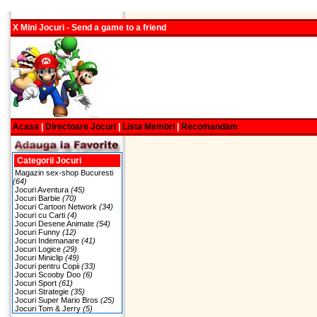
X Mini Jocuri - Send a game to a friend
Acasa
|
Directoare Jocuri
|
Lista Membri
|
Recomandam
Categorii Jocuri
Magazin sex-shop Bucuresti
(64)
Jocuri Aventura
(45)
Jocuri Barbie
(70)
Jocuri Cartoon Network
(34)
Jocuri cu Carti
(4)
Jocuri Desene Animate
(54)
Jocuri Funny
(12)
Jocuri Indemanare
(41)
Jocuri Logice
(29)
Jocuri Miniclip
(49)
Jocuri pentru Copii
(33)
Jocuri Scooby Doo
(6)
Jocuri Sport
(61)
Jocuri Strategie
(35)
Jocuri Super Mario Bros
(25)
Jocuri Tom & Jerry
(5)