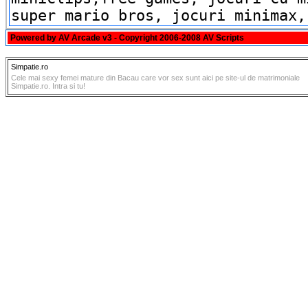
Powered by
AV Arcade v3
- Copyright 2006-2008
AV Scripts
Simpatie.ro
Cele mai sexy femei mature din Bacau care vor sex sunt aici pe site-ul de matrimoniale
Simpatie.ro. Intra si tu!