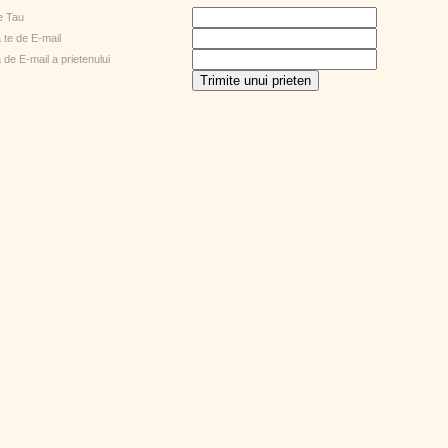
e Tau
 te de E-mail
de E-mail a prietenului