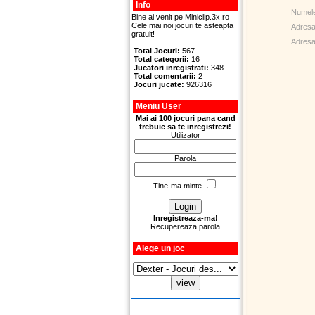
Info
Numel
Bine ai venit pe Miniclip.3x.ro
Cele mai noi jocuri te asteapta
Adresa
gratuit!
Adresa 
Total Jocuri:
567
Total categorii:
16
Jucatori inregistrati:
348
Total comentarii:
2
Jocuri jucate:
926316
Meniu User
Mai ai 100 jocuri pana cand
trebuie sa te inregistrezi!
Utilizator
Parola
Tine-ma minte
Inregistreaza-ma!
Recupereaza parola
Alege un joc