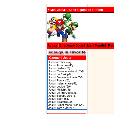
X Mini Jocuri - Send a game to a friend
Acasa
|
Directoare Jocuri
|
Lista Membri
|
Re
Categorii Jocuri
Jucarii erotice
(64)
Jocuri Aventura
(45)
Jocuri Barbie
(70)
Jocuri Cartoon Network
(34)
Jocuri cu Carti
(4)
Jocuri Desene Animate
(54)
Jocuri Funny
(12)
Jocuri Indemanare
(41)
Jocuri Logice
(29)
Jocuri Miniclip
(49)
Jocuri pentru Copii
(33)
Jocuri Scooby Doo
(6)
Jocuri Sport
(61)
Jocuri Strategie
(35)
Jocuri Super Mario Bros
(25)
Jocuri Tom & Jerry
(5)