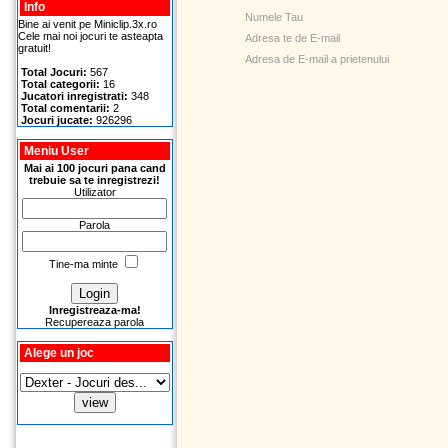
Info
Numele Tau
Bine ai venit pe Miniclip.3x.ro
Cele mai noi jocuri te asteapta
Adresa te de E-mail
gratuit!
Adresa de E-mail a prietenului
Total Jocuri:
567
Total categorii:
16
Jucatori inregistrati:
348
Total comentarii:
2
Jocuri jucate:
926296
Meniu User
Mai ai 100 jocuri pana cand
trebuie sa te inregistrezi!
Utilizator
Parola
Tine-ma minte
Inregistreaza-ma!
Recupereaza parola
Alege un joc