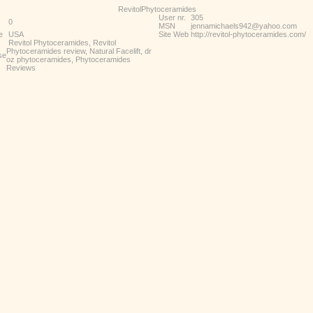
RevitolPhytoceramides
User nr.
305
0
MSN
jennamichaels942@yahoo.com
e
USA
Site Web
http://revitol-phytoceramides.com/
Revitol Phytoceramides, Revitol
Phytoceramides review, Natural Facelift, dr
se
oz phytoceramides, Phytoceramides
Reviews