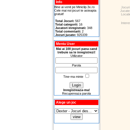
Info
Bine ai venit pe Miniclip.3x.ro
Jocuri
Cele mai noi jocuri te asteapta
Jucate
gratuit!
Locati
Total Jocuri:
567
Intere
Total categorii:
16
Jucatori inregistrati:
348
Total comentarii:
2
Jocuri jucate:
925339
Meniu User
Mai ai 100 jocuri pana cand
trebuie sa te inregistrezi!
Utilizator
Parola
Tine-ma minte
Inregistreaza-ma!
Recupereaza parola
Alege un joc