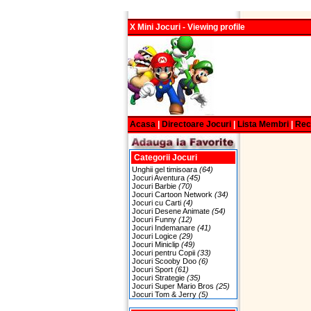
X Mini Jocuri - Viewing profile
Acasa
|
Directoare Jocuri
|
Lista Membri
|
Re
Categorii Jocuri
Unghii gel timisoara
(64)
Jocuri Aventura
(45)
Jocuri Barbie
(70)
Jocuri Cartoon Network
(34)
Jocuri cu Carti
(4)
Jocuri Desene Animate
(54)
Jocuri Funny
(12)
Jocuri Indemanare
(41)
Jocuri Logice
(29)
Jocuri Miniclip
(49)
Jocuri pentru Copii
(33)
Jocuri Scooby Doo
(6)
Jocuri Sport
(61)
Jocuri Strategie
(35)
Jocuri Super Mario Bros
(25)
Jocuri Tom & Jerry
(5)