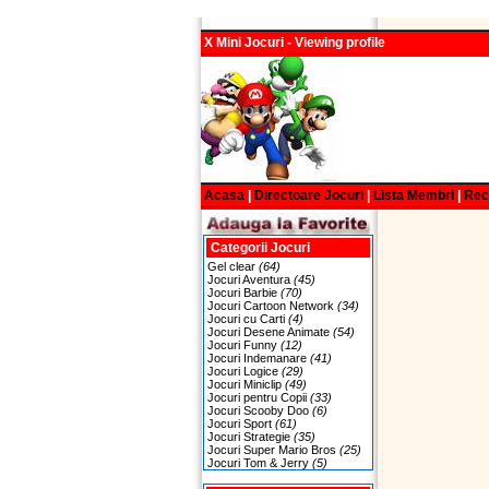
X Mini Jocuri - Viewing profile
Acasa
|
Directoare Jocuri
|
Lista Membri
|
Re
Categorii Jocuri
Gel clear
(64)
Jocuri Aventura
(45)
Jocuri Barbie
(70)
Jocuri Cartoon Network
(34)
Jocuri cu Carti
(4)
Jocuri Desene Animate
(54)
Jocuri Funny
(12)
Jocuri Indemanare
(41)
Jocuri Logice
(29)
Jocuri Miniclip
(49)
Jocuri pentru Copii
(33)
Jocuri Scooby Doo
(6)
Jocuri Sport
(61)
Jocuri Strategie
(35)
Jocuri Super Mario Bros
(25)
Jocuri Tom & Jerry
(5)