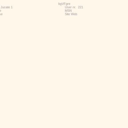
bgVFgre
 Jucate
1
User nr.
221
e
MSN
se
Site Web