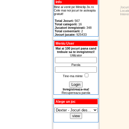
Info
Bine ai venit pe Miniclip.3x.ro
Jocuri
Cele mai noi jocuri te asteapta
Locati
gratuit!
Intere
Total Jocuri:
567
Total categorii:
16
Jucatori inregistrati:
348
Total comentarii:
2
Jocuri jucate:
925433
Meniu User
Mai ai 100 jocuri pana cand
trebuie sa te inregistrezi!
Utilizator
Parola
Tine-ma minte
Inregistreaza-ma!
Recupereaza parola
Alege un joc