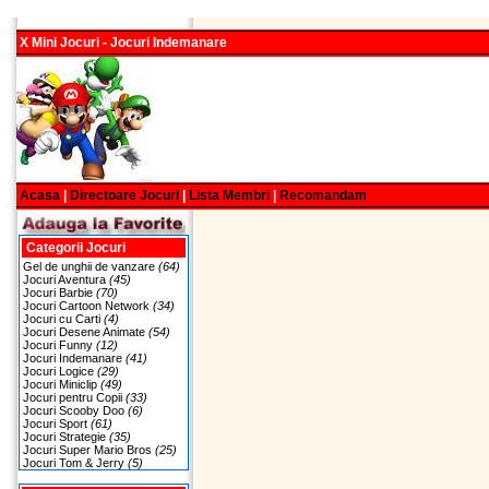
X Mini Jocuri - Jocuri Indemanare
Acasa
|
Directoare Jocuri
|
Lista Membri
|
Recomandam
Categorii Jocuri
Gel de unghii de vanzare
(64)
Jocuri Aventura
(45)
Jocuri Barbie
(70)
Jocuri Cartoon Network
(34)
Jocuri cu Carti
(4)
Jocuri Desene Animate
(54)
Jocuri Funny
(12)
Jocuri Indemanare
(41)
Jocuri Logice
(29)
Jocuri Miniclip
(49)
Jocuri pentru Copii
(33)
Jocuri Scooby Doo
(6)
Jocuri Sport
(61)
Jocuri Strategie
(35)
Jocuri Super Mario Bros
(25)
Jocuri Tom & Jerry
(5)